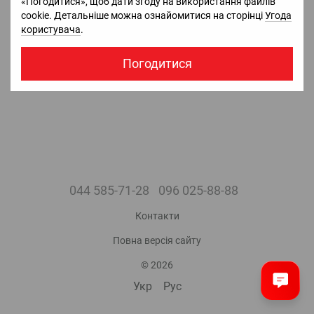
«Погодитися», щоб дати згоду на використання файлів
763 470 грн з ПДВ.
cookie. Детальніше можна ознайомитися на сторінці
Угода
В наявності
користувача
.
Погодитися
044 585-71-28
096 025-88-88
Контакти
Повна версія сайту
© 2026
Укр
Рус