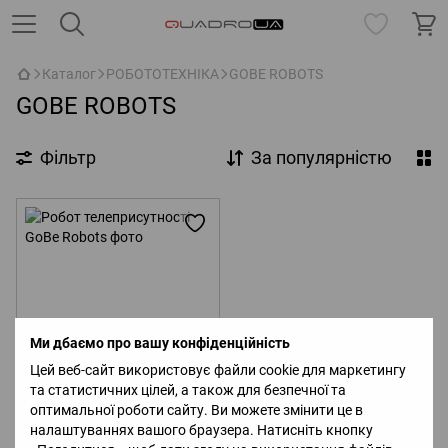
Каталог
РОБОТОТЕХНІКА
GOBE ROBOTS
GOBE ROBOTS
Фільтр
За популярністю
Ми дбаємо про вашу конфіденційність
Цей веб-сайт використовує файли cookie для маркетингу
та статистичних цілей, а також для безпечної та
Робот телеприсутності GoBe
оптимальної роботи сайту. Ви можете змінити це в
Robots
налаштуваннях вашого браузера. Натисніть кнопку