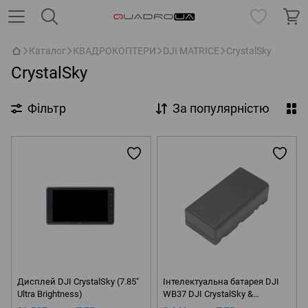
Каталог
КВАДРОКОПТЕРИ
DJI MATRICE
CrystalSky
CrystalSky
Фільтр
За популярністю
Дисплей DJI CrystalSky (7.85"
Інтелектуальна батарея DJI
Ultra Brightness)
WB37 DJI CrystalSky &
Cendence Intelligent Battery