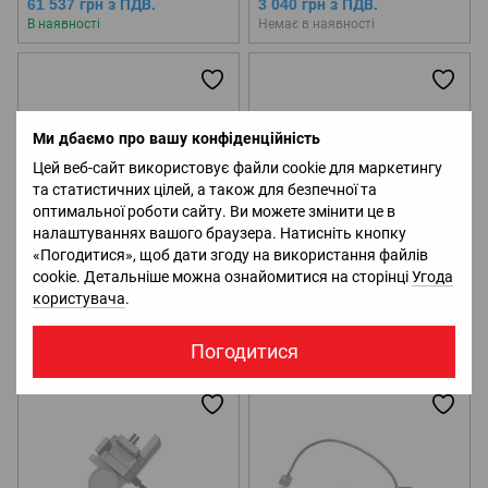
61 537 грн з ПДВ.
3 040 грн з ПДВ.
В наявності
Немає в наявності
Ми дбаємо про вашу конфіденційність
Цей веб-сайт використовує файли cookie для маркетингу
та статистичних цілей, а також для безпечної та
оптимальної роботи сайту. Ви можете змінити це в
налаштуваннях вашого браузера. Натисніть кнопку
«Погодитися», щоб дати згоду на використання файлів
cookie. Детальніше можна ознайомитися на сторінці
Угода
Дисплей DJI CrystalSky (5.5"
Дисплей DJI CrystalSky (7.85"
користувача
.
High Brightness)
High Brightness)
29 407 грн з ПДВ.
42 799 грн з ПДВ.
Погодитися
Немає в наявності
Немає в наявності