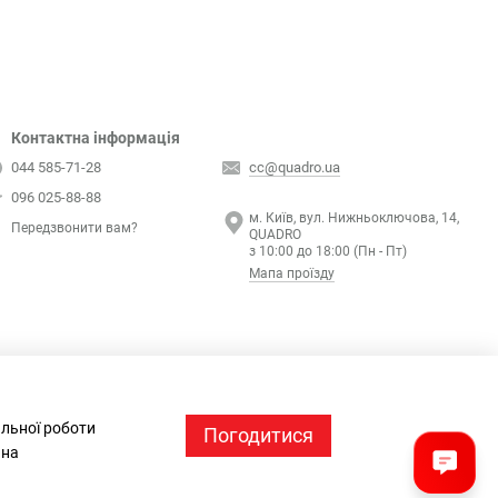
Контактна інформація
044 585-71-28
cc@quadro.ua
096 025-88-88
м. Київ, вул. Нижньоключова, 14,
Передзвонити вам?
QUADRO
з 10:00 до 18:00 (Пн - Пт)
Мапа проїзду
альної роботи
Погодитися
 на