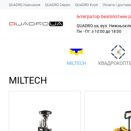
Перейти до основного контенту
QUADRO Навчання
QUADRO Сервіc
QUADRO Клуб
Оплата і достав
Інтегратор безпілотних 
QUADRO.ua, вул. Нижньокл
Пн - Пт: з 10:00 до 18:00
MILTECH
КВАДРОКОПТ
MILTECH