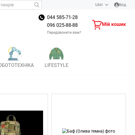
UAH
Вхід
044 585-71-28
Мій кошик
096 025-88-88
Передзвонити вам?
ОБОТОТЕХНІКА
LIFESTYLE