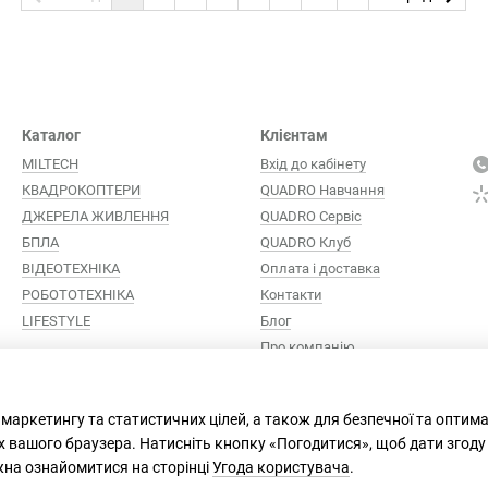
Каталог
Клієнтам
MILTECH
Вхід до кабінету
КВАДРОКОПТЕРИ
QUADRO Навчання
ДЖЕРЕЛА ЖИВЛЕННЯ
QUADRO Сервіc
БПЛА
QUADRO Клуб
ВІДЕОТЕХНІКА
Оплата і доставка
РОБОТОТЕХНІКА
Контакти
LIFESTYLE
Блог
Про компанію
Ми в соцмережах
 маркетингу та статистичних цілей, а також для безпечної та оптим
х вашого браузера. Натисніть кнопку «Погодитися», щоб дати згоду
жна ознайомитися на сторінці
Угода користувача
.