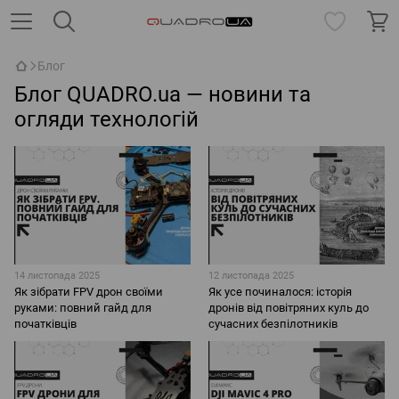
Блог
Блог QUADRO.ua — новини та
огляди технологій
14 листопада 2025
12 листопада 2025
Як зібрати FPV дрон своїми
Як усе починалося: історія
руками: повний гайд для
дронів від повітряних куль до
початківців
сучасних безпілотників