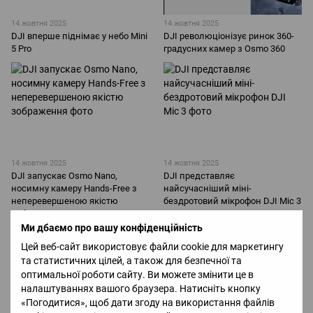
14 жовтня 2025
14 жовтня 2025
DJI вперше піднімає у небо Mini
DJI революціонізує ринок 360-
5 Pro
градусних камер з Osmo 360
14 жовтня 2025
14 жовтня 2025
DJI запускає Osmo Nano,
DJI представляє
носимну камеру Hands-Free з
найсучасніший міні-
неперевершеною якістю
бездротовий мікрофон DJI Mic 3
зображення
Ми дбаємо про вашу конфіденційність
Цей веб-сайт використовує файли cookie для маркетингу
та статистичних цілей, а також для безпечної та
оптимальної роботи сайту. Ви можете змінити це в
налаштуваннях вашого браузера. Натисніть кнопку
«Погодитися», щоб дати згоду на використання файлів