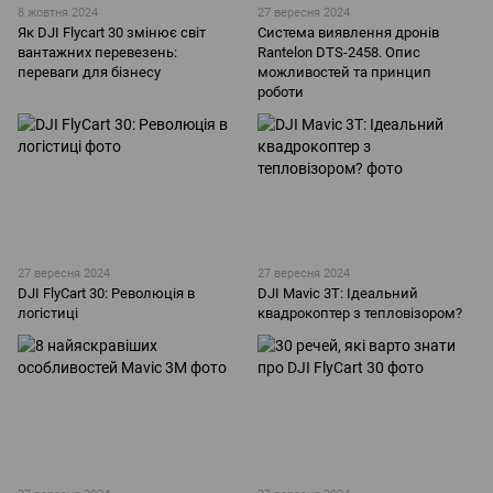
8 жовтня 2024
27 вересня 2024
Як DJI Flycart 30 змінює світ
Система виявлення дронів
вантажних перевезень:
Rantelon DTS-2458. Опис
переваги для бізнесу
можливостей та принцип
роботи
27 вересня 2024
27 вересня 2024
DJI FlyCart 30: Революція в
DJI Mavic 3T: Ідеальний
логістиці
квадрокоптер з тепловізором?