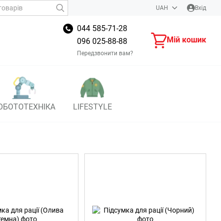
UAH
Вхід
044 585-71-28
Мій кошик
096 025-88-88
Передзвонити вам?
ОБОТОТЕХНІКА
LIFESTYLE