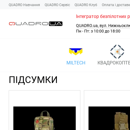
Перейти до основного контенту
QUADRO Навчання
QUADRO Сервіc
QUADRO Клуб
Оплата і достав
Інтегратор безпілотних 
QUADRO.ua, вул. Нижньокл
Пн - Пт: з 10:00 до 18:00
MILTECH
КВАДРОКОПТ
ПІДСУМКИ