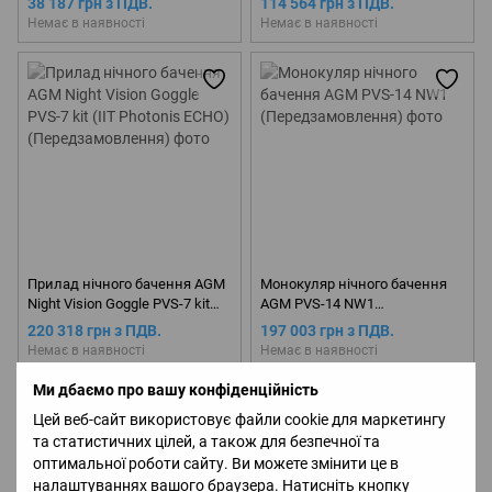
38 187 грн з ПДВ.
114 564 грн з ПДВ.
(Передзамовлення)
Немає в наявності
Немає в наявності
Прилад нічного бачення AGM
Монокуляр нічного бачення
Night Vision Goggle PVS-7 kit
AGM PVS-14 NW1
(IIT Photonis ECHO)
(Передзамовлення)
220 318 грн з ПДВ.
197 003 грн з ПДВ.
(Передзамовлення)
Немає в наявності
Немає в наявності
Ми дбаємо про вашу конфіденційність
Цей веб-сайт використовує файли cookie для маркетингу
та статистичних цілей, а також для безпечної та
оптимальної роботи сайту. Ви можете змінити це в
налаштуваннях вашого браузера. Натисніть кнопку