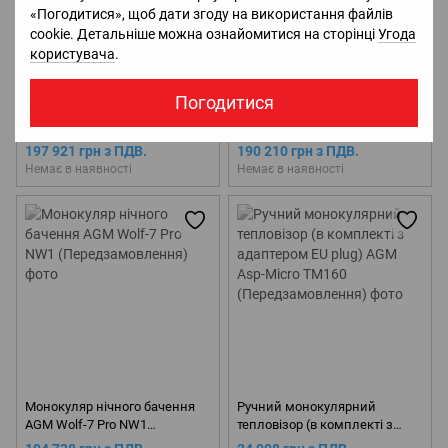
«Погодитися», щоб дати згоду на використання файлів
cookie. Детальніше можна ознайомитися на сторінці
Угода
користувача
.
Погодитися
Монокуляр нічного бачення
Монокуляр нічного бачення
AGM PVS-14 NL1
AGM Wolf-7 Pro NL1
(Передзамовлення)
(Передзамовлення)
197 921 грн з ПДВ.
190 210 грн з ПДВ.
Немає в наявності
Немає в наявності
Монокуляр нічного бачення
Ручний монокулярний
AGM Wolf-7 Pro NW1
тепловізор (в комплекті з
(Передзамовлення)
адаптером EU plug) AGM Asp-