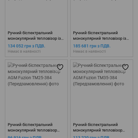
Ручний біспектральний
Ручний біспектральний
монокулярний тепловізор із
монокулярний тепловізор із
лазерним дальноміром AGM
лазерним далекоміром AGM
134 052 грн з ПДВ.
185 681 грн з ПДВ.
Fuzion LRF TM35-384
Fuzion LRF TM50-640
Немає в наявності
Немає в наявності
(Передзамовлення)
(Передзамовлення)
Ручний біспектральний
Ручний біспектральний
монокулярний тепловізор
монокулярний тепловізор
AGM Fuzion TM25-384
AGM Fuzion TM35-384
96 916 грн з ПДВ.
113 220 грн з ПДВ.