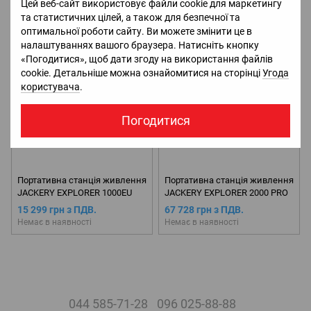
7 815 грн з ПДВ.
17 085 грн з ПДВ.
Цей веб-сайт використовує файли cookie для маркетингу
Немає в наявності
Немає в наявності
та статистичних цілей, а також для безпечної та
оптимальної роботи сайту. Ви можете змінити це в
налаштуваннях вашого браузера. Натисніть кнопку
«Погодитися», щоб дати згоду на використання файлів
cookie. Детальніше можна ознайомитися на сторінці
Угода
користувача
.
Погодитися
Портативна станція живлення
Портативна станція живлення
JACKERY EXPLORER 1000EU
JACKERY EXPLORER 2000 PRO
15 299 грн з ПДВ.
67 728 грн з ПДВ.
Немає в наявності
Немає в наявності
044 585-71-28
096 025-88-88