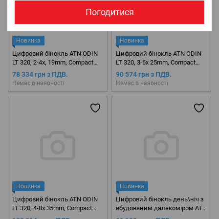
Погодитися
Новинка
Новинка
Цифровий бінокль ATN ODIN
Цифровий бінокль ATN ODIN
LT 320, 2-4x, 19mm, Compact
LT 320, 3-6x 25mm, Compact
Thermal Monocular
Thermal Monocular
78 334 грн з ПДВ.
90 574 грн з ПДВ.
Немає в наявності
Немає в наявності
Новинка
Новинка
Цифровий бінокль ATN ODIN
Цифровий бінокль день\ніч з
LT 320, 4-8x 35mm, Compact
вбудованим далекоміром ATN
Thermal Monocular
BinoX-4K 4-16X Smart Day/Night