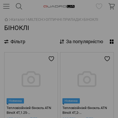
Каталог
MILTECH
ОПТИЧНІ ПРИЛАДИ
БІНОКЛІ
БІНОКЛІ
Фільтр
За популярністю
Новинка
Новинка
Тепловізійніий бінокль ATN
Тепловізійніий бінокль ATN
BinoX 4T,1.25-
BinoX 4T,2-
5x,384x288,19mm,Thermal
8x,384x288,25mm,Thermal