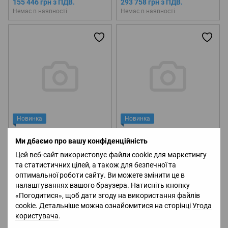
155 446 грн з ПДВ.
293 758 грн з ПДВ.
Binocular with LRF
Binocular with LRF
Немає в наявності
Немає в наявності
(Передзамовлення)
(Передзамовлення)
Новинка
Новинка
Тепловізійніий бінокль ATN
Тепловізійніий бінокль ATN
Ми дбаємо про вашу конфіденційність
BinoX 4T,4.5-
Binox-4T 640-2.5-
18x,384x288,50mm,Thermal
25x,640x480,50mm,Thermal
186 046 грн з ПДВ.
231 336 грн з ПДВ.
Цей веб-сайт використовує файли cookie для маркетингу
Binocular with LRF
Binocular with LRF
Немає в наявності
Немає в наявності
та статистичних цілей, а також для безпечної та
(Передзамовлення)
(Передзамовлення)
оптимальної роботи сайту. Ви можете змінити це в
налаштуваннях вашого браузера. Натисніть кнопку
«Погодитися», щоб дати згоду на використання файлів
cookie. Детальніше можна ознайомитися на сторінці
Угода
користувача
.