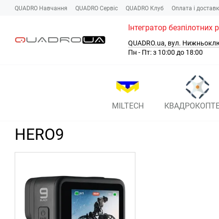
Перейти до основного контенту
QUADRO Навчання
QUADRO Сервіc
QUADRO Клуб
Оплата і достав
Інтегратор безпілотних 
QUADRO.ua, вул. Нижньокл
Пн - Пт: з 10:00 до 18:00
MILTECH
КВАДРОКОПТ
HERO9