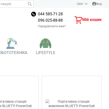
UAH
Вхід
044 585-71-28
Мій кошик
096 025-88-88
Передзвонити вам?
ОБОТОТЕХНІКА
LIFESTYLE