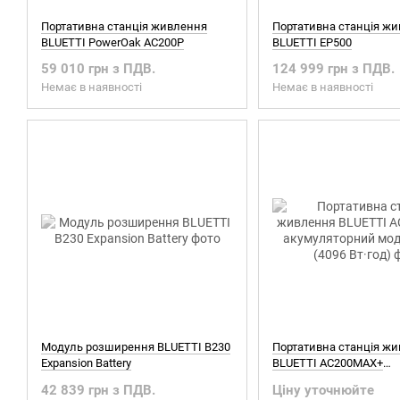
Портативна станція живлення
Портативна станція ж
BLUETTI PowerOak AC200P
BLUETTI EP500
59 010 грн з ПДВ.
124 999 грн з ПДВ.
Немає в наявності
Немає в наявності
Модуль розширення BLUETTI B230
Портативна станція ж
Expansion Battery
BLUETTI AC200MAX+
акумуляторний модуль
42 839 грн з ПДВ.
Ціну уточнюйте
Вт·год)