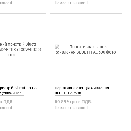
явності
Немає в наявності
истрій Bluetti T200S
Портативна станція живлення
 (200W-EB55)
BLUETTI AC500
 з ПДВ.
50 899 грн з ПДВ.
явності
Немає в наявності