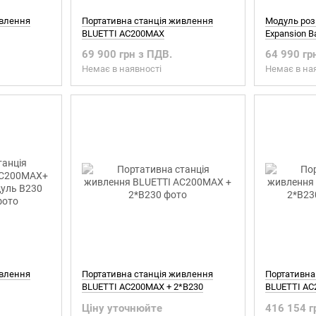
ивлення
Портативна станція живлення
Модуль роз
BLUETTI AC200MAX
Expansion Ba
69 900 грн з ПДВ.
64 990 гр
Немає в наявності
Немає в на
ивлення
Портативна станція живлення
Портативна
BLUETTI AC200MAX + 2*B230
BLUETTI AC
 B230 (4096
2*SP350
Ціну уточнюйте
416 154 г