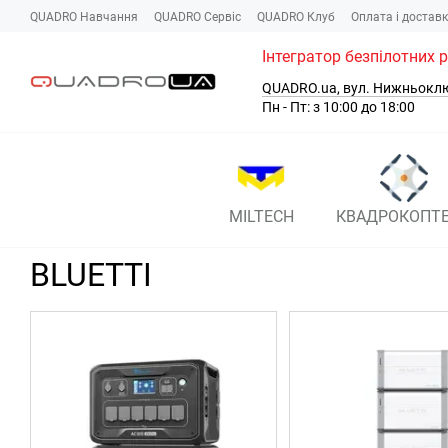
Перейти до основного контенту
QUADRO Навчання
QUADRO Сервіc
QUADRO Клуб
Оплата і достав
Інтегратор безпілотних 
QUADRO.ua, вул. Нижньокл
Пн - Пт: з 10:00 до 18:00
MILTECH
КВАДРОКОПТ
BLUETTI