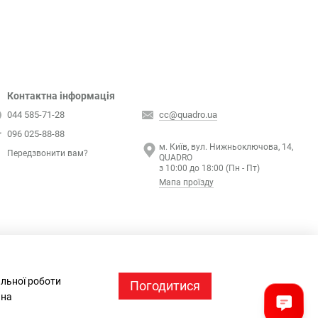
Контактна інформація
044 585-71-28
cc@quadro.ua
096 025-88-88
м. Київ, вул. Нижньоключова, 14,
Передзвонити вам?
QUADRO
з 10:00 до 18:00 (Пн - Пт)
Мапа проїзду
альної роботи
Погодитися
 на