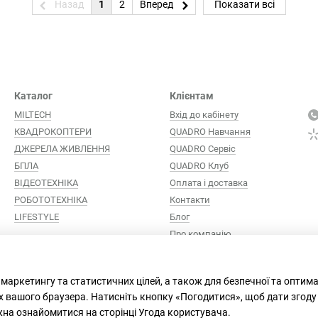
Назад
1
2
Вперед
Показати всі
Каталог
Клієнтам
MILTECH
Вхід до кабінету
КВАДРОКОПТЕРИ
QUADRO Навчання
ДЖЕРЕЛА ЖИВЛЕННЯ
QUADRO Сервіc
БПЛА
QUADRO Клуб
ВІДЕОТЕХНІКА
Оплата і доставка
РОБОТОТЕХНІКА
Контакти
LIFESTYLE
Блог
Про компанію
Ми в соцмережах
 маркетингу та статистичних цілей, а також для безпечної та оптим
х вашого браузера. Натисніть кнопку «Погодитися», щоб дати згоду
жна ознайомитися на сторінці
Угода користувача
.