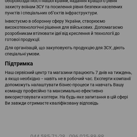
обороноздатності нашої країни, надання кращого рівня
захисту воїнам ЗСУ та посилення рівня безпеки населених
пунктів і спеціальних об’єктів інфраструктури.
Інвестуємо в оборонну сферу України, створюємо
високотехнологічні рішення для військових. Допомагаємо
розробникам втілювати ідеї від креслення й технології до
готової продукції.
Для організацій, що закуповують продукцію для ЗСУ, діють
спеціальні умови.
Підтримка​
Наш сервісний центр та магазини працюють 7 днів на тиждень,
а якщо необхідно − навіть не в робочий час. Експерти компанії
допоможуть налаштувати бізнес-процеси та навчать Вашу
команду професійно та максимально ефективно
використовувати коптери. На будь-яке запитання в цій сфері
Ви завжди отримаєте кваліфіковану відповідь
044 585-71-28
096 025-88-88