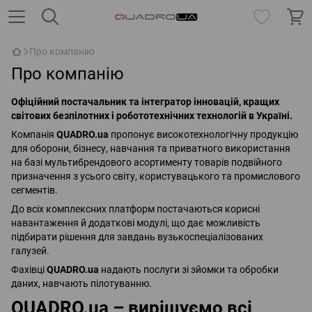
Про компанію
Про компанію
Офіційний постачальник та інтегратор інновацій, кращих
світових безпілотних і робототехнічних технологій в Україні.
Компанія
QUADRO.ua
пропонує високотехнологічну продукцію
для оборони, бізнесу, навчання та приватного використання
на базі мультибрендового асортименту товарів подвійного
призначення з усього світу, користувацького та промислового
сегментів.
До всіх комплексних платформ постачаються корисні
навантаження й додаткові модулі, що дає можливість
підбирати рішення для завдань вузькоспеціалізованих
галузей.
Фахівці
QUADRO.ua
надають послуги зі зйомки та обробки
даних, навчають пілотуванню.
QUADRO.ua – вирішуємо всі