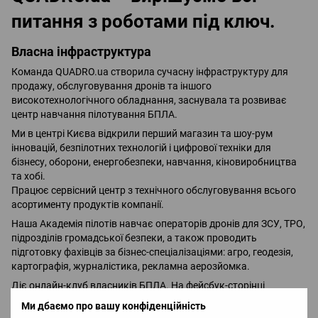
питання з роботами під ключ.
Власна інфраструктура
Команда QUADRO.ua створила сучасну інфраструктуру для
продажу, обслуговування дронів та іншого
високотехнологічного обладнання, заснувала та розвиває
центр навчання пілотування БПЛА.
Ми в центрі Києва відкрили перший магазин та шоу-рум
інновацій, безпілотних технологій і цифрової техніки для
бізнесу, оборони, енергобезпеки, навчання, кіновиробництва
та хобі.
Працює сервісний центр з технічного обслуговування всього
асортименту продуктів компанії.
Наша Академія пілотів навчає операторів дронів для ЗСУ, ТРО,
підрозділів громадської безпеки, а також проводить
підготовку фахівців за бізнес-спеціалізаціями: агро, геодезія,
картографія, журналістика, рекламна аерозйомка.
Діє онлайн-клуб власників БПЛА. На фейсбук-сторінці
постійно обмінюються досвідом близько 18 тисяч учасників.
Ми дбаємо про вашу конфіденційність