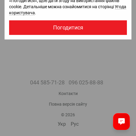
«Погодитися», щоб дати згоду на використання файлів
210 000 грн з ПДВ.
565 967 грн з ПДВ.
cookie. Детальніше можна ознайомитися на сторінці
Угода
В наявності
Немає в наявності
користувача
.
Погодитися
044 585-71-28
096 025-88-88
Контакти
Повна версія сайту
© 2026
Укр
Рус