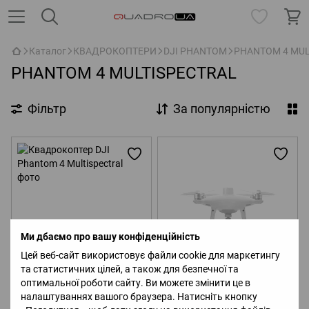
Каталог
КВАДРОКОПТЕРИ
DJI PHANTOM
PHANTOM 4 MUL
PHANTOM 4 MULTISPECTRAL
Фільтр
За популярністю
Ми дбаємо про вашу конфіденційність
Цей веб-сайт використовує файли cookie для маркетингу
та статистичних цілей, а також для безпечної та
Квадрокоптер DJI Phantom 4
оптимальної роботи сайту. Ви можете змінити це в
Квадрокоптер DJI Phantom 4
Multispectral
Multispectral + D-RTK 2 Mobile
налаштуваннях вашого браузера. Натисніть кнопку
Station Combo