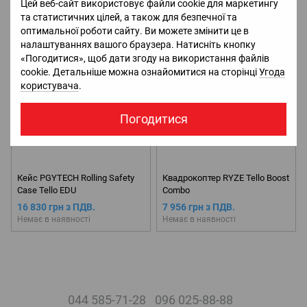
326 грн з ПДВ.
8 527 грн з ПДВ.
Цей веб-сайт використовує файли cookie для маркетингу
В наявності
Немає в наявності
та статистичних цілей, а також для безпечної та
оптимальної роботи сайту. Ви можете змінити це в
налаштуваннях вашого браузера. Натисніть кнопку
«Погодитися», щоб дати згоду на використання файлів
cookie. Детальніше можна ознайомитися на сторінці
Угода
користувача
.
Погодитися
Кейс PGYTECH Rolling Safety
Квадрокоптер RYZE Tello Boost
Case Tello EDU
Combo
16 830 грн з ПДВ.
7 956 грн з ПДВ.
Немає в наявності
Немає в наявності
044 585-71-28
096 025-88-88