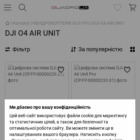
Каталог
КВАДРОКОПТЕРИ
DJI FPV
DJI O4 AIR UNIT
DJI O4 AIR UNIT
Фільтр
За популярністю
Ми дбаємо про вашу конфіденційність
Новинка
Новинка
Цей веб-сайт використовує файли cookie для маркетингу
Хіт
Хіт
та статистичних цілей, а також для безпечної та
Цифрова система DJI O4 Air
оптимальної роботи сайту. Ви можете змінити це в
Цифрова система DJI O4 Air
Unit (CP.FP.00000229.01)
Unit Pro (CP.FP.00000233.01)
налаштуваннях вашого браузера. Натисніть кнопку