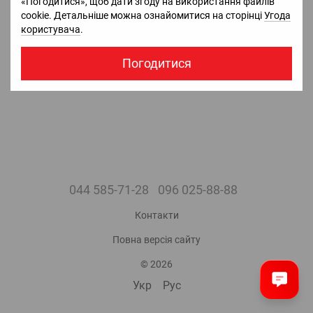
«Погодитися», щоб дати згоду на використання файлів
5 570 грн з ПДВ.
18 599 грн з ПДВ.
cookie. Детальніше можна ознайомитися на сторінці
Угода
Очікується
Очікується
користувача
.
Погодитися
044 585-71-28
096 025-88-88
Контакти
Повна версія сайту
© 2026
Укр
Рус