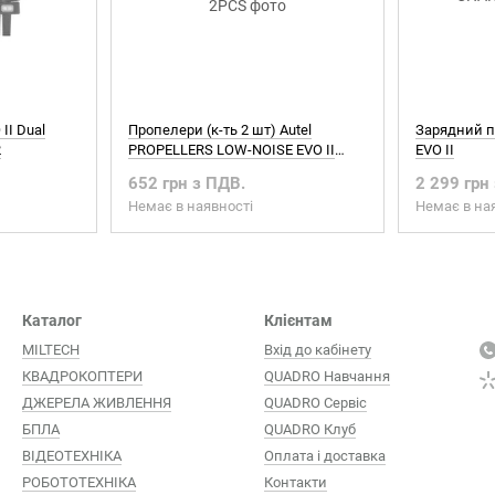
II Dual
Пропелери (к-ть 2 шт) Autel
Зарядний п
2
PROPELLERS LOW-NOISE EVO II
EVO II
2PCS
652 грн з ПДВ.
2 299 грн
Немає в наявності
Немає в на
Каталог
Клієнтам
MILTECH
Вхід до кабінету
КВАДРОКОПТЕРИ
QUADRO Навчання
ДЖЕРЕЛА ЖИВЛЕННЯ
QUADRO Сервіc
БПЛА
QUADRO Клуб
ВІДЕОТЕХНІКА
Оплата і доставка
РОБОТОТЕХНІКА
Контакти