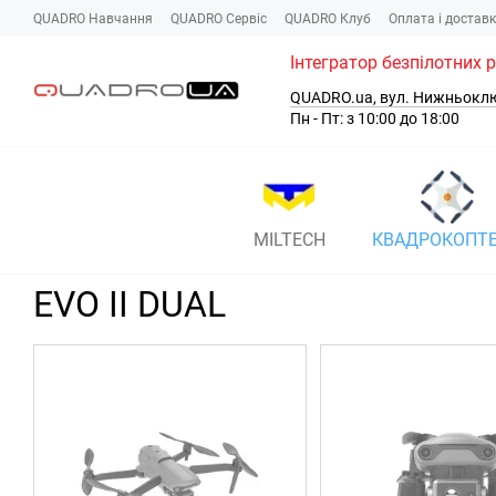
Перейти до основного контенту
QUADRO Навчання
QUADRO Сервіc
QUADRO Клуб
Оплата і достав
Інтегратор безпілотних 
QUADRO.ua, вул. Нижньокл
Пн - Пт: з 10:00 до 18:00
MILTECH
КВАДРОКОПТ
EVO II DUAL