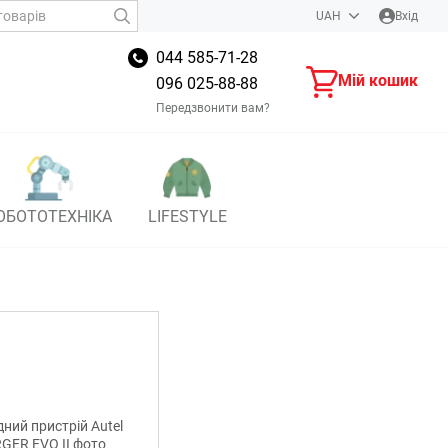
UAH
Вхід
044 585-71-28
Мій кошик
096 025-88-88
Передзвонити вам?
ОБОТОТЕХНІКА
LIFESTYLE