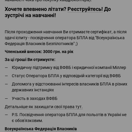
Хочете впевнено літати?
Реєструйтесь!
До
зустрічі на навчанні!
Після проходження навчання Ви отримаєте сертифікат, а після
здачі іспиту - посвідчення оператора БПЛА від "Всеукраїнська
Федерація Власників Безпілотників" ;)
Членський внесок: 3000 грн. на рік
За ці гроші Ви отримуєте:
Юридичну підтримку від ВФВБ і юридичної компанії Міллер
Статус Оператора БПЛА у відповідній категорії від ВФВБ
Допомога у відстоюванні інтересів власників БПЛА в різних
державних інстанціях
Участь в заходах ВФВБ
Детальніше як захищати свої права тут.
P.S. Посвідчення оператора БПЛА для польотів в Україні не
є обов'язковим.
Всеукраїнська Федерація Власників