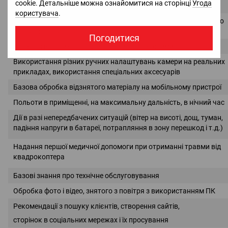
cookie. Детальніше можна ознайомитися на сторінці
Угода
Навчання польотам з використання окулярів DJI Goggles
користувача
.
Безпечне завершення польоту і зберігання коптера і батареї до
наступного використання
Погодитися
Польоти в різних локаціях: поле, місто, водойми
Використання різних ручних налаштувань камери на реальних
прикладах, використання спеціальних аксесуарів
Базова обробка відзнятого матеріалу на мобільному пристрої
Польоти в приміщенні, на максимальну дальність, в нічний час
Дії в разі непередбачених ситуацій (вітер на висоті, дощ, туман,
падіння напруги в батареї, потрапляння в зону перешкод і т.д.)
Надання першої медичної допомоги при отриманні травми від
квадрокоптера
Базові знання про технічне обслуговування
Обробка фото і відео, знятого з повітря з використанням ПК
Рекомендації з пошуку клієнтів, створення сайтів,
сторінок в соціальних мережах і їх просування