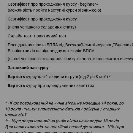
Сертифікат про проходження курсу «beginner»
(можливість пройти наступні курси зі знижкою)
Сертифікат про проходження курсу
(після успішного складання іспиту)
Онлайн тест і практичний тест
Посвідчення пілота БПЛА від Всеукраїнської Федерації Власник
Безпілотників на відповідну категорію БПЛА
(в разі успішного складання іспиту та оплати членського внеску
Загальний час курсу
Вартість
курсу для 1 людини в групі (від 2 до 8 осіб) *
Вартість
курсу при індивідуальних заняттях
* - Курс розрахований на учнів віком не молодше 14 років, до
18 років - тільки з присутністю батьків / опікунів / старших
членів сім'ї.
** - Курс розрахований на учнів віком не молодше 18 років.
Для наших клієнтів, на постійній основі діє знижка - 10% (при
наявності чека про покупку квадрокоптера).