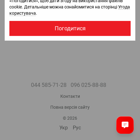
«Погодитися», щоб дати згоду на використання файлів
Ціну уточнюйте
Ціну уточнюйте
cookie. Детальніше можна ознайомитися на сторінці
Угода
Немає в наявності
Немає в наявності
користувача
.
Погодитися
044 585-71-28
096 025-88-88
Контакти
Повна версія сайту
© 2026
Укр
Рус