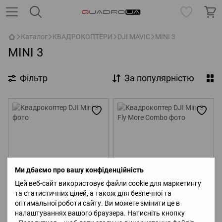
Каталог
КВАДРОКОПТЕРИ
DJI MAVIC
MINI 3
MINI 3
Фільтр
За популярністю
Ми дбаємо про вашу конфіденційність
Цей веб-сайт використовує файли cookie для маркетингу
та статистичних цілей, а також для безпечної та
Квадрокоптер DJI Mini 3
оптимальної роботи сайту. Ви можете змінити це в
Квадрокоптер DJI Mini 3 Fly
More Combo
налаштуваннях вашого браузера. Натисніть кнопку