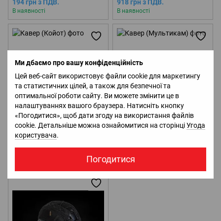
194 грн з ПДВ.
918 грн з ПДВ.
В наявності
В наявності
Ми дбаємо про вашу конфіденційність
Цей веб-сайт використовує файли cookie для маркетингу
та статистичних цілей, а також для безпечної та
оптимальної роботи сайту. Ви можете змінити це в
налаштуваннях вашого браузера. Натисніть кнопку
«Погодитися», щоб дати згоду на використання файлів
Новинка
Новинка
cookie. Детальніше можна ознайомитися на сторінці
Угода
Кавер (Койот)
Кавер (Мультикам)
користувача
.
1 122 грн з ПДВ.
1 122 грн з ПДВ.
Погодитися
В наявності
В наявності