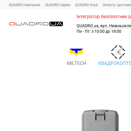
Перейти до основного контенту
QUADRO Навчання
QUADRO Сервіc
QUADRO Клуб
Оплата і достав
Інтегратор безпілотних 
QUADRO.ua, вул. Нижньокл
Пн - Пт: з 10:00 до 18:00
MILTECH
КВАДРОКОПТ