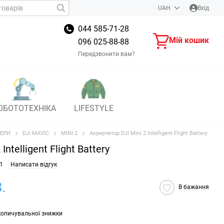
UAH
Вхід
044 585-71-28
Мій кошик
096 025-88-88
Передзвонити вам?
ОБОТОТЕХНІКА
LIFESTYLE
ЕРИ
DJI MAVIC
MINI 2
Акумулятор DJI Mini 2 Intelligent Flight Battery
ntelligent Flight Battery
1
Написати відгук
.
В бажання
копичувальної знижки