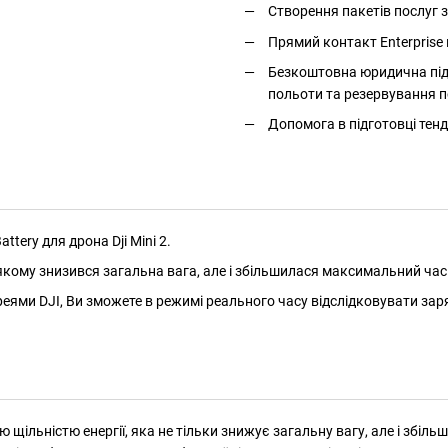
Створення пакетів послуг
Прямий контакт Enterprise 
Безкоштовна юридична підт
польоти та резервування п
Допомога в підготовці тенд
ttery для дрона Dji Mini 2.
 якому знизився загальна вага, але і збільшилася максимальний час 
еями DJI, Ви зможете в режимі реального часу відслідковувати заря
ю щільністю енергії, яка не тільки знижує загальну вагу, але і збі