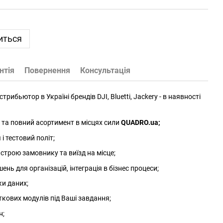
иться
нтія
Повернення
Консультація
трибьютор в Україні брендів DJI, Bluetti, Jackery - в наявності
та повний асортимент в місцях сили
QUADRO.ua
;
 тестовий політ;
трою замовнику та виїзд на місце;
нь для організацій, інтеграція в бізнес процеси;
ки даних;
ткових модулів під Ваші завдання;
н;