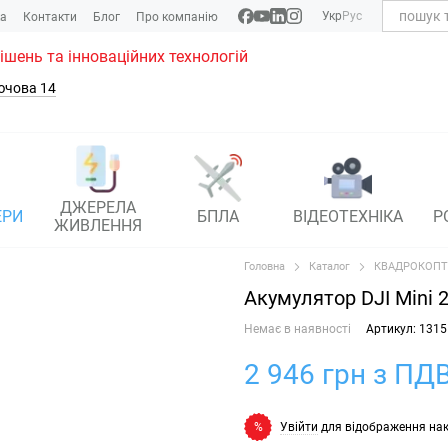
Укр
Рус
ка
Контакти
Блог
Про компанію
рішень та інноваційних технологій
ючова 14
ДЖЕРЕЛА
ЕРИ
БПЛА
ВІДЕОТЕХНІКА
Р
ЖИВЛЕННЯ
Головна
Каталог
КВАДРОКОПТ
Акумулятор DJI Mini 2 I
Немає в наявності
Артикул: 1315
2 946 грн з ПДВ
Увійти
для відображення на
%