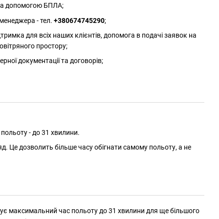
 за допомогою БПЛА;
менеджера - тел.
+380674745290
;
римка для всіх наших клієнтів, допомога в подачі заявок на
овітряного простору;
ерної документації та договорів;
польоту - до 31 хвилини.
д. Це дозволить більше часу обігнати самому польоту, а не
льшує максимальний час польоту до 31 хвилини для ще більшого