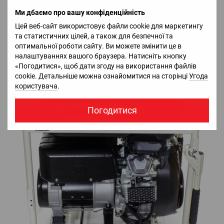
для повноти інформації про роботу генератора, а також
аварійною системою вимкнення. Тут же знаходяться 4
Ми дбаємо про вашу конфіденційність
розетки змінного струму, вихід постійного струму в 12 В і
Цей веб-сайт використовує файли cookie для маркетингу
лічильник мотогодин.
та статистичних цілей, а також для безпечної та
оптимальної роботи сайту. Ви можете змінити це в
налаштуваннях вашого браузера. Натисніть кнопку
«Погодитися», щоб дати згоду на використання файлів
cookie. Детальніше можна ознайомитися на сторінці
Угода
користувача
.
Погодитися