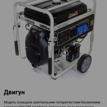
Двигун
Модель оснащена оригінальним чотиритактним бензиновим
мотором M2V78F від Matari. Запускається за допомогою