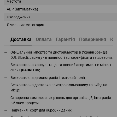
Частота
АВР (автоматика)
Охолодження
Лічильник мотогодин
Доставка
Оплата
Гарантія
Повернення
Ко
Офіціальний імпортер та дистрибьютор в Україні брендів
DJI, Bluetti, Jackery - в наявності всі сертифікати та дозволи;
Безкоштовна консультація та повний асортимент в місцях
сили
QUADRO.ua
;
Безкоштовна демонстрація і тестовий політ;
Безкоштовна доставка пристрою замовнику та виїзд на
місце;
Створення комплексних рішень для організацій, інтеграція
в бізнес процеси;
Навчання і софт для обробки даних;