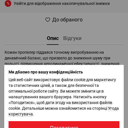
Увійти
для відображення накопичувальної знижки
%
До обраного
Опис
Відгуки
Кожен пропелер піддався точному випробуванню на
динамічний баланс, що призвело до зниження шуму при
польоті, підвищення аеродинамічної ефективності, зниження
енергоспоживання і підвищення витривалості.
Ми дбаємо про вашу конфіденційність
Цей веб-сайт використовує файли cookie для маркетингу
Доставка
Оплата
Гарантія
Повернення
Ко
та статистичних цілей, а також для безпечної та
оптимальної роботи сайту. Ви можете змінити це в
налаштуваннях вашого браузера. Натисніть кнопку
Офіціальний імпортер та дистрибьютор в Україні брендів
«Погодитися», щоб дати згоду на використання файлів
DJI, Bluetti, Jackery - в наявності всі сертифікати та дозволи;
cookie. Детальніше можна ознайомитися на сторінці
Угода
Безкоштовна консультація та повний асортимент в місцях
користувача
.
сили
QUADRO.ua
;
Безкоштовна демонстрація і тестовий політ;
Погодитися