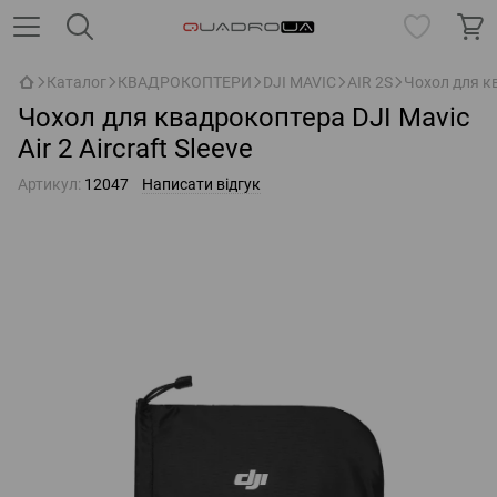
Каталог
КВАДРОКОПТЕРИ
DJI MAVIC
AIR 2S
Чохол для кв
Чохол для квадрокоптера DJI Mavic
Air 2 Aircraft Sleeve
Артикул:
12047
Написати відгук