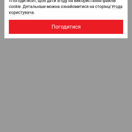
«Погодитися», щоб дати згоду на використання файлів
cookie. Детальніше можна ознайомитися на сторінці
Угода
користувача
.
Погодитися