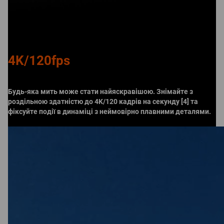
4K/120fps
Будь-яка мить може стати найяскравішою. Знімайте з
роздільною здатністю до 4K/120 кадрів на секунду [4] та
фіксуйте події в динаміці з неймовірно плавними деталями.