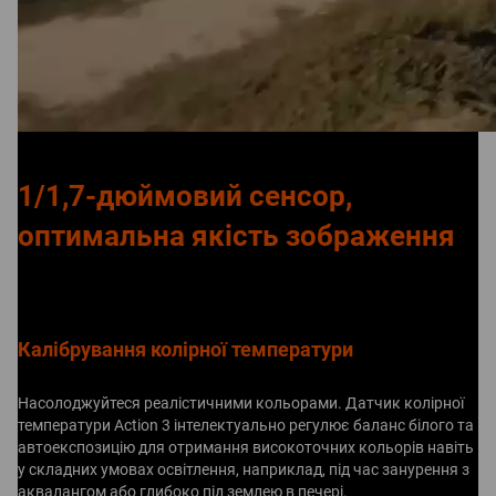
1/1,7-дюймовий сенсор,
оптимальна якість зображення
Калібрування колірної температури
Насолоджуйтеся реалістичними кольорами. Датчик колірної
температури Action 3 інтелектуально регулює баланс білого та
автоекспозицію для отримання високоточних кольорів навіть
у складних умовах освітлення, наприклад, під час занурення з
аквалангом або глибоко під землею в печері.