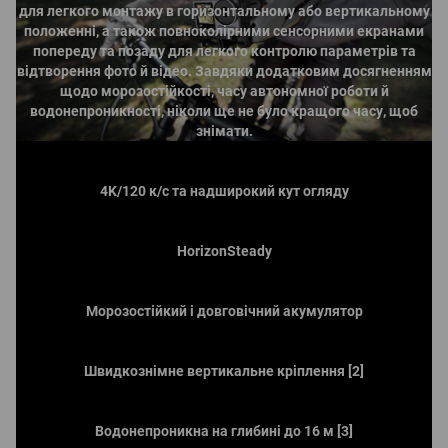
для легкого монтажу в горизонтальному або вертикальному
положенні, а також повноколірними сенсорними екранами
попереду та позаду для легкого контролю параметрів та
відтворення фото й відео. Завдяки додатковим досягненням
щодо морозостійкості, часу автономної роботи й
водонепроникності, ніколи ще не було кращого часу, щоб
знімати.
4K/120 к/с та надширокий кут огляду
HorizonSteady
Морозостійкий і довговічний акумулятор
Швидкознімне вертикальне кріплення [2]
Водонепроникна на глибині до 16 м [3]