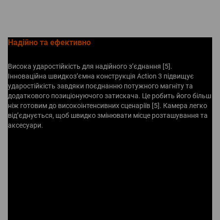
Надійно та ефективно
Висока ударостійкість для надійного з’єднання [5].
Інноваційна швидкоз’ємна конструкція Action 3 підвищує
ударостійкість завдяки поєднанню потужного магніту та
додаткового позиціонуючого затискача. Це робить його більш
ніж готовим до високоінтенсивних сценаріїв [5]. Камера легко
від’єднується, щоб швидко змінювати місце розташування та
аксесуари.