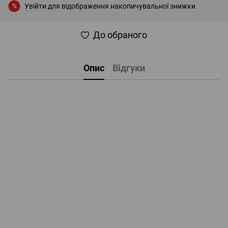
Увійти
для відображення накопичувальної знижки
%
До обраного
Опис
Відгуки
Виведіть будь-яку пригоду за межі можливого з Osmo Action 3 [1]. Екшн-камера оснащена швидкознімним кріпленням для легкого монтажу в горизонтальному або
вертикальному положенні, а також повноколірними сенсорними екранами попереду та позаду для легкого контролю параметрів та відтворення фото й відео./span>