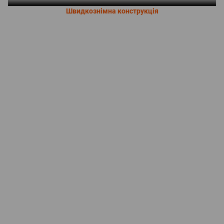
Швидкознімна конструкція
Підіймайтеся вгору