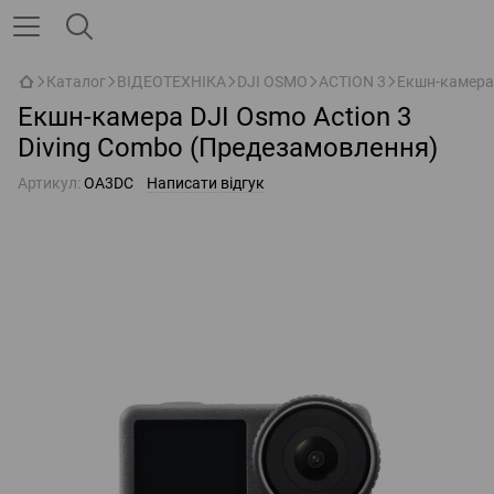
Каталог
ВІДЕОТЕХНІКА
DJI OSMO
ACTION 3
Екшн-камера 
Екшн-камера DJI Osmo Action 3
Diving Combo (Предезамовлення)
Артикул:
OA3DC
Написати відгук