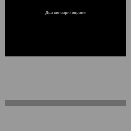
Два сенсорні екрани
Нова швидкознімна конструкція
Швидкий перехід до