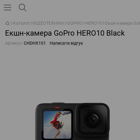
Каталог
ВІДЕОТЕХНІКА
GOPRO
HERO10
Екшн-камера GoP
Екшн-камера GoPro HERO10 Black
Артикул:
CHDHX101
Написати відгук