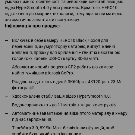
умовах низької освітленості та революційною стабілізацією
відео HyperSmooth 4.0 у всіх режимах. Крім того, HERO10
підключена до хмарних технологій, тому відзнятий матеріал
автоматично завантажиться у хмару.
Інформація про продукт
Включає в себе камеру HERO10 Black, чохол для
перенесення, акумуляторну батарею, вигнуті клейкі
кріплення, пряжку для кріплення + гвинт із накатаною
головкою, кабель USB-C і картку SD-пам’яті.
Абсолютно новий процесор GP2 робить цю камеру
найпотужнішою в історії GoPro.
Роздільна здатність відео 5.3K60fps + 4K120fps + 23-Мп
фотографії.
Удосконалена стабілізація відео HyperSmooth 4.0.
Водонепроникність до 11 метрів + міцна конструкція.
Автоматичне завантаження відзнятого матеріалу в хмару
під час заряджання.
TimeWarp 3.0, 8X Slo-Mo + безліч інших функцій, щоб
зробити будь-який кадр ідеальним.