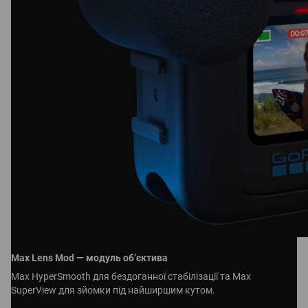
Max Lens Mod — модуль об’єктива
Max HyperSmooth для бездоганної стабілізації та Max
SuperView для зйомки під найширшим кутом.