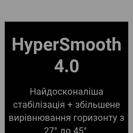
HyperSmooth
4.0
Найдосконаліша
стабілізація + збільшене
вирівнювання горизонту з
27° до 45°.