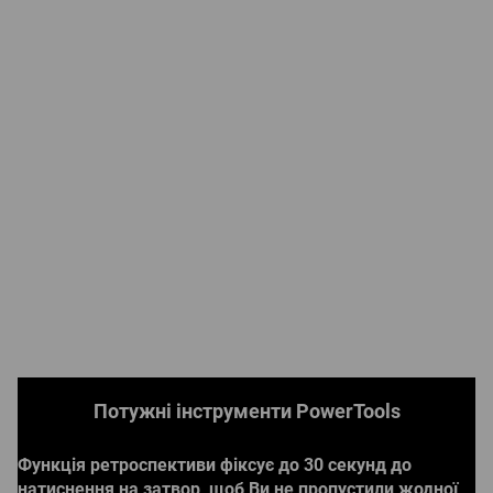
Потужні інструменти PowerTools
Функція ретроспективи фіксує до 30 секунд до
натиснення на затвор, щоб Ви не пропустили жодної