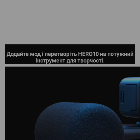
Додайте мод і перетворіть HERO10 на потужний
інструмент для творчості.