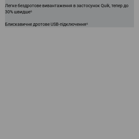
Легке бездротове вивантаження в застосунок Quik, тепер до
30% швидше⁵
Блискавичне дротове USB-підключення⁶
Йти напролом. Пірнати глибоко. Міцніша, ніж
будь-коли + водонепроникна до 11 метрів.