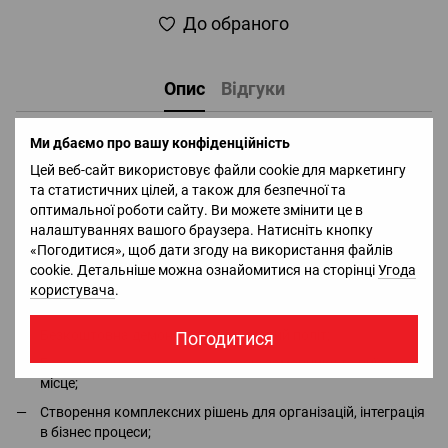
До обраного
Опис
Відгуки
Гучномовець DJI Mavic 2 Enterprise Part5 Speaker
Ми дбаємо про вашу конфіденційність
Цей веб-сайт використовує файли cookie для маркетингу
Доставка
Оплата
Гарантія
Повернення
Ко
та статистичних цілей, а також для безпечної та
оптимальної роботи сайту. Ви можете змінити це в
налаштуваннях вашого браузера. Натисніть кнопку
Офіціальний імпортер та дистрибьютор в Україні брендів
«Погодитися», щоб дати згоду на використання файлів
DJI, Bluetti, Jackery - в наявності всі сертифікати та дозволи;
cookie. Детальніше можна ознайомитися на сторінці
Угода
Безкоштовна консультація та повний асортимент в місцях
користувача
.
сили
QUADRO.ua
;
Безкоштовна демонстрація і тестовий політ;
Погодитися
Безкоштовна доставка пристрою замовнику та виїзд на
місце;
Створення комплексних рішень для організацій, інтеграція
в бізнес процеси;