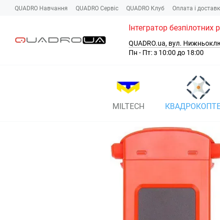
Перейти до основного контенту
QUADRO Навчання
QUADRO Сервіc
QUADRO Клуб
Оплата і достав
Інтегратор безпілотних 
QUADRO.ua, вул. Нижньокл
Пн - Пт: з 10:00 до 18:00
MILTECH
КВАДРОКОПТ