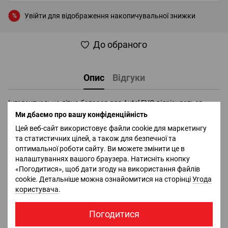
Увійти
для відображення накопичувальної знижки
%
До обраного
Опис
Відгуки
Інтелектуальна літна батарея для Autel EVO відрізняється
високою щільністю енергії, яка не тільки знижує загальну вагу,
Ми дбаємо про вашу конфіденційність
але й збільшує максимальний час польоту до 40 хвилин для
Цей веб-сайт використовує файли cookie для маркетингу
задоволення. Стабільне вироблення енергії і точний
та статистичних цілей, а також для безпечної та
розрахунок часу польоту, що залишився, додають ще один
оптимальної роботи сайту. Ви можете змінити це в
рівень безпеки під час польоту.
налаштуваннях вашого браузера. Натисніть кнопку
«Погодитися», щоб дати згоду на використання файлів
Доставка
Оплата
Гарантія
Повернення
Ко
cookie. Детальніше можна ознайомитися на сторінці
Угода
користувача
.
Офіціальний імпортер та дистрибьютор в Україні брендів
Погодитися
DJI, Bluetti, Jackery - в наявності всі сертифікати та дозволи;