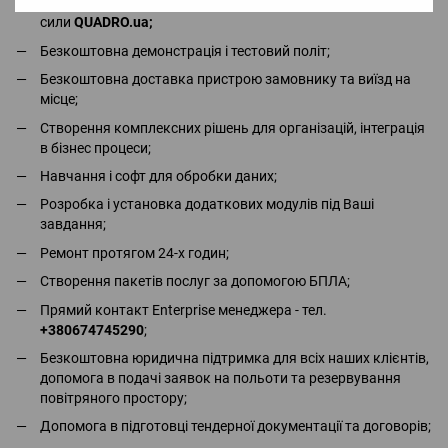
Безкоштовна консультація та повний асортимент в місцях
сили
QUADRO.ua
;
Безкоштовна демонстрація і тестовий політ;
Безкоштовна доставка пристрою замовнику та виїзд на
місце;
Створення комплексних рішень для організацій, інтеграція
в бізнес процеси;
Навчання і софт для обробки даних;
Розробка і установка додаткових модулів під Ваші
завдання;
Ремонт протягом 24-х годин;
Створення пакетів послуг за допомогою БПЛА;
Прямий контакт Enterprise менеджера - тел.
+380674745290
;
Безкоштовна юридична підтримка для всіх наших клієнтів,
допомога в подачі заявок на польоти та резервування
повітряного простору;
Допомога в підготовці тендерної документації та договорів;