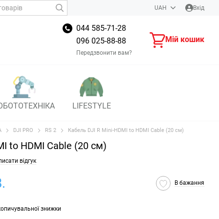
UAH
Вхід
044 585-71-28
Мій кошик
096 025-88-88
Передзвонити вам?
ОБОТОТЕХНІКА
LIFESTYLE
А
DJI PRO
RS 2
Кабель DJI R Mini-HDMI to HDMI Cable (20 см)
I to HDMI Cable (20 см)
исати відгук
.
В бажання
копичувальної знижки