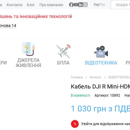
Укр
Рус
ка
Контакти
Блог
Про компанію
рішень та інноваційних технологій
ючова 14
ДЖЕРЕЛА
ЕРИ
БПЛА
ВІДЕОТЕХНІКА
Р
ЖИВЛЕННЯ
Головна
Каталог
ВІДЕОТЕХНІК
Кабель DJI R Mini-HDM
В наявності
Артикул: 10892
Нап
1 030 грн з ПДВ
Увійти
для відображення на
%