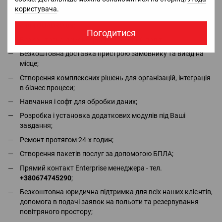
DJI, Bluetti, Jackery - в наявності всі сертифікати та дозволи;
користувача
.
Безкоштовна консультація та повний асортимент в місцях
сили
QUADRO.ua
;
Погодитися
Безкоштовна демонстрація і тестовий політ;
Безкоштовна доставка пристрою замовнику та виїзд на
місце;
Створення комплексних рішень для організацій, інтеграція
в бізнес процеси;
Навчання і софт для обробки даних;
Розробка і установка додаткових модулів під Ваші
завдання;
Ремонт протягом 24-х годин;
Створення пакетів послуг за допомогою БПЛА;
Прямий контакт Enterprise менеджера - тел.
+380674745290
;
Безкоштовна юридична підтримка для всіх наших клієнтів,
допомога в подачі заявок на польоти та резервування
повітряного простору;