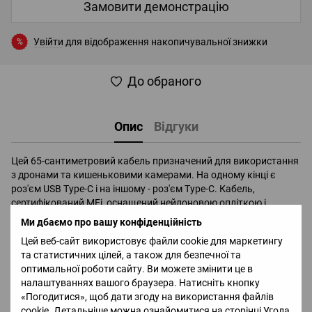
Замовити демонстрацію
Увійти
для відображення накопичувальної знижки
%
До обраного
Опис
Відгуки
Цей 65-сантиметровий кабель призначений для використання
з дронами та кишеньковими камерами. На одному кінці є
роз'єм USB Type-C і на іншому - роз'єм Type-C. Кабель,
сертифікований MFi, оснащений нейлоновою опліткою і
оболонкою з ПВХ. Також передбачений оцинкований мідний
Ми дбаємо про вашу конфіденційність
сердечник і алюмінієва сітка із захистом від перешкод.
Цей веб-сайт використовує файли cookie для маркетингу
та статистичних цілей, а також для безпечної та
Доставка
Оплата
Гарантія
Повернення
Ко
оптимальної роботи сайту. Ви можете змінити це в
налаштуваннях вашого браузера. Натисніть кнопку
«Погодитися», щоб дати згоду на використання файлів
Офіціальний імпортер та дистрибьютор в Україні брендів
cookie. Детальніше можна ознайомитися на сторінці
Угода