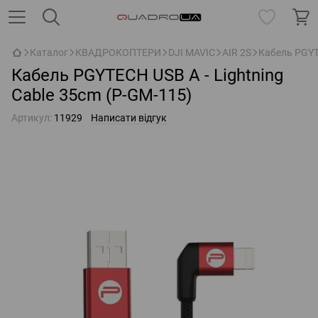
Каталог
КВАДРОКОПТЕРИ
DJI MAVIC
AIR 2S
Кабель PGYTE
Кабель PGYTECH USB A - Lightning
Cable 35cm (P-GM-115)
Артикул:
11929
Написати відгук