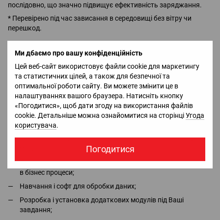
послідовно, що значно підвищує ефективність заряджання.
* Перевірено під час зависання в середовищі без вітру чи
перешкод.
Доставка
Оплата
Гарантія
Повернення
Ко
Ми дбаємо про вашу конфіденційність
Цей веб-сайт використовує файли cookie для маркетингу
та статистичних цілей, а також для безпечної та
Офіціальний імпортер та дистрибьютор в Україні брендів
оптимальної роботи сайту. Ви можете змінити це в
DJI, Bluetti, Jackery - в наявності всі сертифікати та дозволи;
налаштуваннях вашого браузера. Натисніть кнопку
Безкоштовна консультація та повний асортимент в місцях
«Погодитися», щоб дати згоду на використання файлів
сили
QUADRO.ua
;
cookie. Детальніше можна ознайомитися на сторінці
Угода
Безкоштовна демонстрація і тестовий політ;
користувача
.
Безкоштовна доставка пристрою замовнику та виїзд на
Погодитися
місце;
Створення комплексних рішень для організацій, інтеграція
в бізнес процеси;
Навчання і софт для обробки даних;
Розробка і установка додаткових модулів під Ваші
завдання;