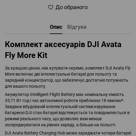
До обраного
Опис
Відгуки
Комплект аксесуарів DJI Avata
Fly More Kit
За кращою ціною, ніж купувати окремо, комплект DJI Avata Fly
More включає дві інтелектуальні батареї для польоту та
зарядний концентратор, що забезпечує достатню потужність
для вашого польоту.
Акумулятор Intelligent Flight Battery має номінальну ємність
35,71 Вт·год і час автономної роботи приблизно 18 хвилин*.
Завдяки вбудованій інтелектуальній системі керування
батареєю DJI стан батареї відстежується та повідомляється в
режимі реального часу, що дозволяє вам менше
зосереджуватися на рівнях заряду, а більше на польоті.
DJI Avata Battery Charging Hub може заряджати чотири батареї