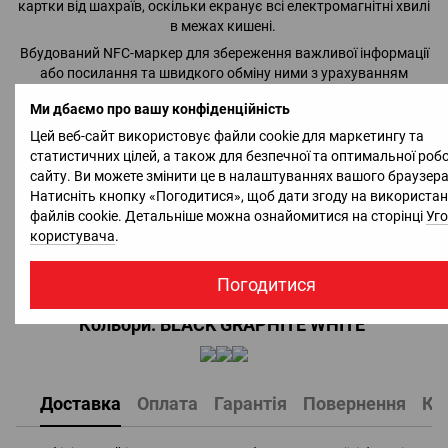
картки від шахраїв, оскільки екранує всі електромагнітні хвилі
в межах кишені.
Вбудований NFC-маркер для збереження важливої інформації
або посилання та швидкого обміну ними з урахуванням
заходів безпеки.
Ми дбаємо про вашу конфіденційність
Основна комплектація + вбудована гарнітура:
Цей веб-сайт використовує файли cookie для маркетингу та
Дає змогу слухати музику, говорити по телефону або
статистичних цілей, а також для безпечної та оптимальної роб
користуватися Siri без додаткових пристроїв.
сайту. Ви можете змінити це в налаштуваннях вашого браузера
Натисніть кнопку «Погодитися», щоб дати згоду на використа
Основна комплектація + вбудована гарнітура з
файлів cookie. Детальніше можна ознайомитися на сторінці
Уг
перекладачем:
користувача
.
Гарнітура та спеціальний застосунок для власника JAXET
забезпечують синхронний переклад та дають змогу
Погодитися
спілкуватися з іноземцями в усіх куточках світу.
Кольори: BLACK GRAPHITE WHITE
Доставка
Оплата
Гарантія
Повернення
Ко