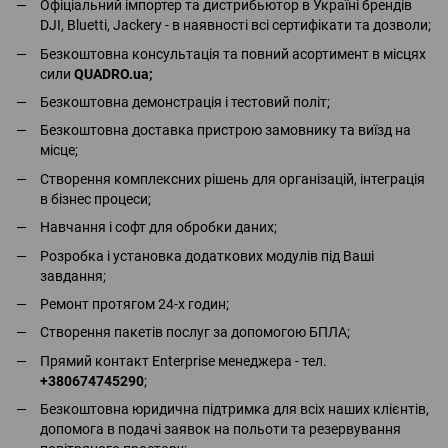
Офіціальний імпортер та дистрибьютор в Україні брендів
DJI, Bluetti, Jackery - в наявності всі сертифікати та дозволи;
Безкоштовна консультація та повний асортимент в місцях
сили
QUADRO.ua
;
Безкоштовна демонстрація і тестовий політ;
Безкоштовна доставка пристрою замовнику та виїзд на
місце;
Створення комплексних рішень для організацій, інтеграція
в бізнес процеси;
Навчання і софт для обробки даних;
Розробка і установка додаткових модулів під Ваші
завдання;
Ремонт протягом 24-х годин;
Створення пакетів послуг за допомогою БПЛА;
Прямий контакт Enterprise менеджера - тел.
+380674745290
;
Безкоштовна юридична підтримка для всіх наших клієнтів,
допомога в подачі заявок на польоти та резервування