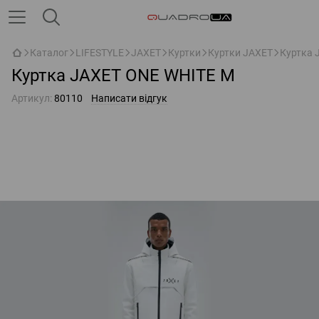
Каталог
LIFESTYLE
JAXET
Куртки
Куртки JAXET
Куртка 
Куртка JAXET ONE WHITE M
Артикул:
80110
Написати відгук