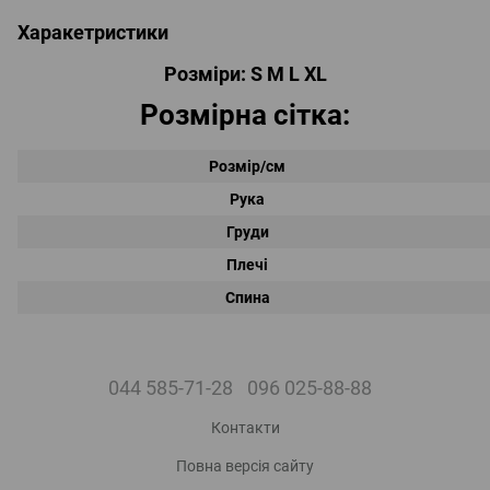
Харакетристики
Розміри: S M L XL
Розмірна сітка:
Розмір/см
Рука
Груди
Плечі
Спина
044 585-71-28
096 025-88-88
Контакти
Повна версія сайту