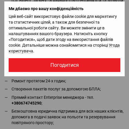
DJI, Bluetti, Jackery - в наявності всі сертифікати та дозволи;
Ми дбаємо про вашу конфіденційність
Безкоштовна консультація та повний асортимент в місцях
сили
QUADRO.ua
;
Цей веб-сайт використовує файли cookie для маркетингу
та статистичних цілей, а також для безпечної та
Безкоштовна демонстрація і тестовий політ;
оптимальної роботи сайту. Ви можете змінити це в
Безкоштовна доставка пристрою замовнику та виїзд на
налаштуваннях вашого браузера. Натисніть кнопку
місце;
«Погодитися», щоб дати згоду на використання файлів
Створення комплексних рішень для організацій, інтеграція
cookie. Детальніше можна ознайомитися на сторінці
Угода
в бізнес процеси;
користувача
.
Навчання і софт для обробки даних;
Погодитися
Розробка і установка додаткових модулів під Ваші
завдання;
Ремонт протягом 24-х годин;
Створення пакетів послуг за допомогою БПЛА;
Прямий контакт Enterprise менеджера - тел.
+380674745290
;
Безкоштовна юридична підтримка для всіх наших клієнтів,
допомога в подачі заявок на польоти та резервування
повітряного простору;