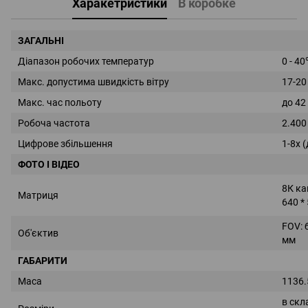
Харакетристики
В коробке
ЗАГАЛЬНI
Діапазон робочих температур
0 - 4
Макс. допустима швидкість вітру
17-20
Макс. час польоту
до 42
Робоча частота
2.400
Цифрове збільшення
1-8x 
ФОТО І ВІДЕО
8К ка
Матриця
640 *
FOV: 
Об'єктив
мм
ГАБАРИТИ
Маса
1136.
в скл