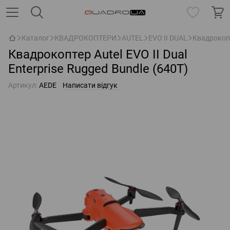
Каталог
КВАДРОКОПТЕРИ
AUTEL
EVO II DUAL
Квадрокопте
Квадрокоптер Autel EVO II Dual
Enterprise Rugged Bundle (640T)
Артикул:
AEDE
Написати відгук