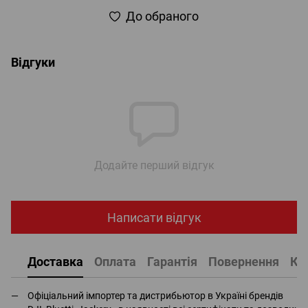
До обраного
Відгуки
Додайте перший відгук
Написати відгук
Доставка
Оплата
Гарантія
Повернення
Ко
Офіціальний імпортер та дистрибьютор в Україні брендів