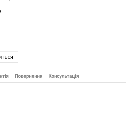
)
иться
нтія
Повернення
Консультація