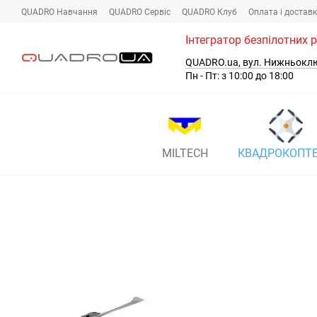
Перейти до основного контенту
QUADRO Навчання
QUADRO Сервіc
QUADRO Клуб
Оплата і достав
Інтегратор безпілотних 
QUADRO.ua, вул. Нижньокл
Пн - Пт: з 10:00 до 18:00
MILTECH
КВАДРОКОПТ