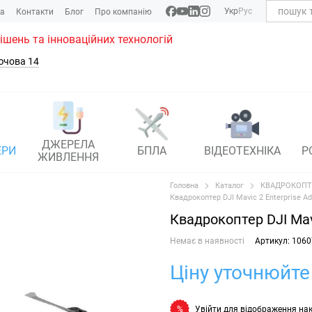
Укр
Рус
ка
Контакти
Блог
Про компанію
рішень та інноваційних технологій
ючова 14
ДЖЕРЕЛА
ЕРИ
БПЛА
ВІДЕОТЕХНІКА
Р
ЖИВЛЕННЯ
Головна
Каталог
КВАДРОКОПТ
Квадрокоптер DJI Mavic 2 Enterprise A
Квадрокоптер DJI Mav
Немає в наявності
Артикул: 1060
Ціну уточнюйте
Увійти
для відображення на
%