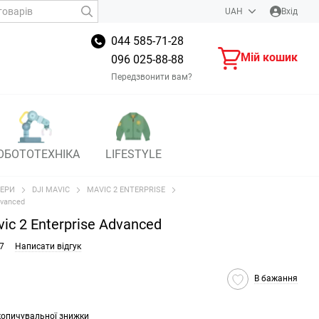
UAH
Вхід
044 585-71-28
Мій кошик
096 025-88-88
Передзвонити вам?
ОБОТОТЕХНІКА
LIFESTYLE
ЕРИ
DJI MAVIC
MAVIC 2 ENTERPRISE
dvanced
ic 2 Enterprise Advanced
7
Написати відгук
В бажання
копичувальної знижки