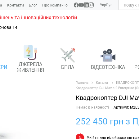
Укр
Рус
ка
Контакти
Блог
Про компанію
рішень та інноваційних технологій
ючова 14
ДЖЕРЕЛА
ЕРИ
БПЛА
ВІДЕОТЕХНІКА
Р
ЖИВЛЕННЯ
Головна
Каталог
КВАДРОКОПТ
Квадрокоптер DJI Mavic 2 Enterprise (Sm
Квадрокоптер DJI Mavi
Немає в наявності
Артикул: M2E
252 450 грн з 
Увійти
для відображення на
%