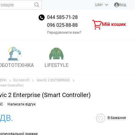
UAH
Вхід
044 585-71-28
Мій кошик
096 025-88-88
Передзвонити вам?
ОБОТОТЕХНІКА
LIFESTYLE
ЕРИ
DJI MAVIC
MAVIC 2 ENTERPRISE
art Controller)
c 2 Enterprise (Smart Controller)
SC
Написати відгук
ПДВ.
В бажання
копичувальної знижки