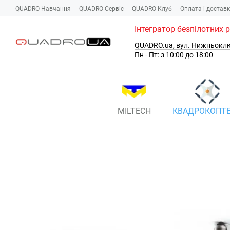
Перейти до основного контенту
QUADRO Навчання
QUADRO Сервіc
QUADRO Клуб
Оплата і достав
Інтегратор безпілотних 
QUADRO.ua, вул. Нижньокл
Пн - Пт: з 10:00 до 18:00
MILTECH
КВАДРОКОПТ