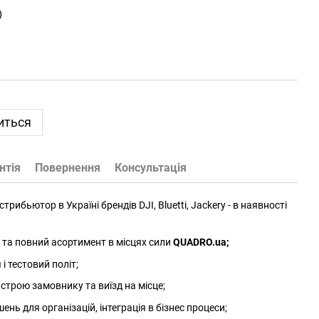
)
иться
нтія
Повернення
Консультація
трибьютор в Україні брендів DJI, Bluetti, Jackery - в наявності
та повний асортимент в місцях сили
QUADRO.ua
;
 тестовий політ;
трою замовнику та виїзд на місце;
нь для організацій, інтеграція в бізнес процеси;