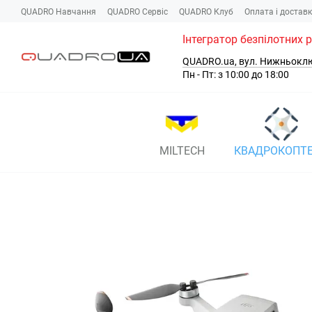
Перейти до основного контенту
QUADRO Навчання
QUADRO Сервіc
QUADRO Клуб
Оплата і достав
Інтегратор безпілотних 
QUADRO.ua, вул. Нижньокл
Пн - Пт: з 10:00 до 18:00
MILTECH
КВАДРОКОПТ