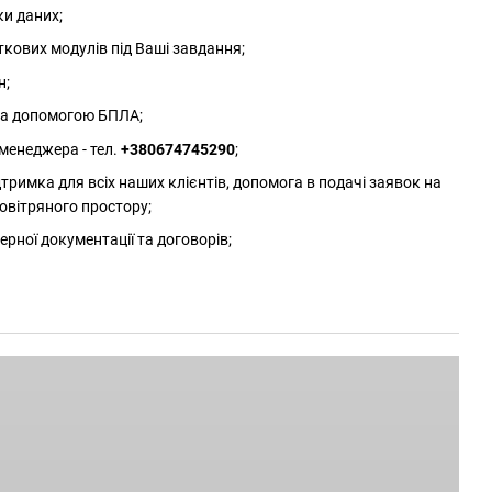
ки даних;
ткових модулів під Ваші завдання;
н;
 за допомогою БПЛА;
менеджера - тел.
+380674745290
;
римка для всіх наших клієнтів, допомога в подачі заявок на
овітряного простору;
ерної документації та договорів;