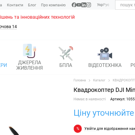
Укр
Рус
ка
Контакти
Блог
Про компанію
рішень та інноваційних технологій
ючова 14
ДЖЕРЕЛА
ЕРИ
БПЛА
ВІДЕОТЕХНІКА
Р
ЖИВЛЕННЯ
Головна
Каталог
КВАДРОКОПТ
Квадрокоптер DJI Min
Немає в наявності
Артикул: 1055
Ціну уточнюйте
Увійти
для відображення на
%