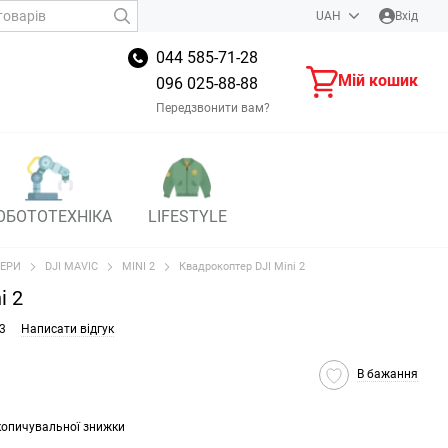
UAH
Вхід
044 585-71-28
Мій кошик
096 025-88-88
Передзвонити вам?
ОБОТОТЕХНІКА
LIFESTYLE
ЕРИ
DJI MAVIC
MINI 2
Квадрокоптер DJI Mini 2
i 2
3
Написати відгук
В бажання
копичувальної знижки