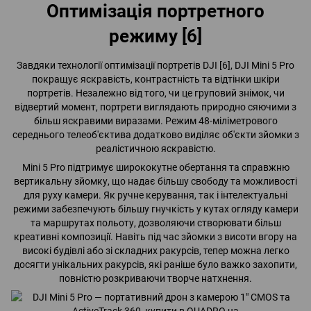
Оптимізація портретного
режиму [6]
Завдяки технології оптимізації портретів DJI [6], DJI Mini 5 Pro
покращує яскравість, контрастність та відтінки шкіри
портретів. Незалежно від того, чи це груповий знімок, чи
відвертий момент, портрети виглядають природно сяючими з
більш яскравими виразами. Режим 48-міліметрового
середнього телеоб'єктива додатково виділяє об'єкти зйомки з
реалістичною яскравістю.
Mini 5 Pro підтримує ширококутне обертання та справжню
вертикальну зйомку, що надає більшу свободу та можливості
для руху камери. Як ручне керування, так і інтелектуальні
режими забезпечують більшу гнучкість у кутах огляду камери
та маршрутах польоту, дозволяючи створювати більш
креативні композиції. Навіть під час зйомки з висоти вгору на
високі будівлі або зі складних ракурсів, тепер можна легко
досягти унікальних ракурсів, які раніше було важко захопити,
повністю розкриваючи творче натхнення.