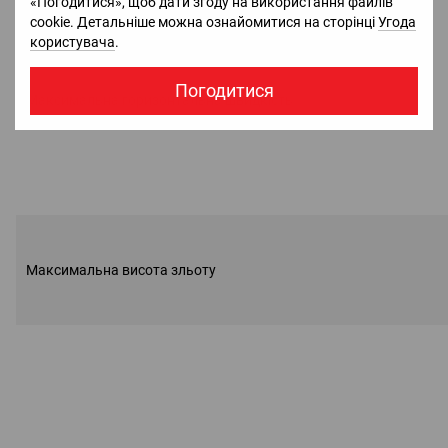
«Погодитися», щоб дати згоду на використання файлів
cookie. Детальніше можна ознайомитися на сторінці
Угода
користувача
.
Погодитися
Максимальна горизонтальна швидкість
Максимальна висота зльоту