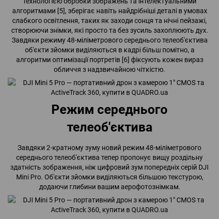
технологією обробки зображень та інтелектуальними
алгоритмами [5], зберігає навіть найдрібніші деталі в умовах
слабкого освітлення, таких як заходи сонця та нічні пейзажі,
створюючи знімки, які просто та без зусиль захоплюють дух.
Завдяки режиму 48-міліметрового середнього телеоб'єктива
об'єкти зйомки виділяються в кадрі більш помітно, а
алгоритми оптимізації портретів [6] фіксують кожен вираз
обличчя з надзвичайною чіткістю.
Режим середнього
телеоб'єктива
Завдяки 2-кратному зуму новий режим 48-міліметрового
середнього телеоб'єктива тепер пропонує вищу роздільну
здатність зображення, ніж цифровий зум попередніх серій DJI
Mini Pro. Об'єкти зйомки виділяються більшою текстурою,
додаючи глибини вашим аерофотознімкам.