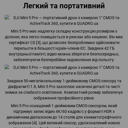
Легкий та портативний
Mini 5 Pro має надлегку складну конструкцію розміром з
долоню, яка легко поміщається в рюкзак або кишеню. Він має
сертифікат C0 [3], що дозволяє безпроблемно здійснювати
перельоти в більшості країн-членів ЄС. Завдяки 42 ГБ
внутрішньої пам'яті, відео можна зберігати безпосередньо,
забезпечуючи безперебійне задоволення від польоту.
Завдяки 50-мегапіксельному 1-дюймовому CMOS-сенсору та
діафрагмі f/1.8, Mini 5 Pro захоплює насичені деталі та чисті
знімки за слабкого освітлення. Компактний розмір забезпечує
зображення професійного рівня.
Mini 5 Pro оснащений 1-дюймовим CMOS-сенсором, який
підтримує запис відео 4K/60 кадрів/с у форматі HDR з
динамічним діапазоном до 14 стопів для кінематографічного
зображення [4]. Цей великий сенсор, удосконалений новою