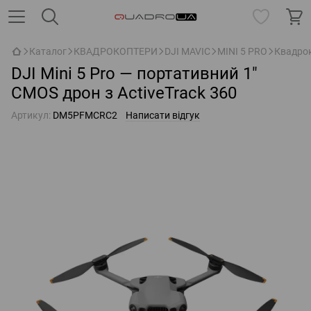
Каталог
КВАДРОКОПТЕРИ
DJI MAVIC
MINI 5 PRO
Квадрок
DJI Mini 5 Pro — портативний 1″
CMOS дрон з ActiveTrack 360
Артикул:
DM5PFMCRC2
Написати відгук