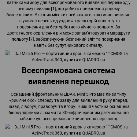
датчиками зору для всеспрямованого виявлення перешкод у
нічному пейзажі [1], що робить повернення додому
безпечнішим. У нічних міських пейзажах він активно виявляє
та уникає перешкод уздовж траєкторій польоту та
повернення для безтурботного нічного польоту. За
достатнього освітлення він може запам'ятовувати маршрути
польоту [7], забезпечуючи безпечний зліт та повернення
навіть без супутникового сигналу.
Всеспрямована система
виявлення перешкод
Оснащений фронтальним LiDAR, Mini 5 Pro має лінзи типу
«риб'яче око» спереду та ззаду для виявлення руху вперед,
назад, ліворуч, праворуч та вгору. Нижня частина оснащена
бінокулярними лінзами та 3D-інфрачервоним датчиком, що
забезпечує всеспрямоване виявлення перешкод.