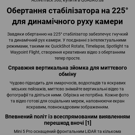
Обертання стабілізатора на 225°
для динамічного руху камери
Завдяки обертанню на 225° стабілізатор забезпечує гнучкий
та динамічний рух камери. У поєднанні з інтелектуальними
режимами, такими як QuickShot Rotate, Timelapse, Spotlight та
Waypoint Flight, створення креативних відео з обертанням
тепер просте.
Справжня вертикальна зйомка для миттєвого
обміну
Чудово підходить для хмарочосів, водоспадів та яскравих
міських пейзажів, миттєво знімайте вертикальні відео та
фотографії та діліться ними. Обрізка не потрібна. Кожне фото
та відео готові для соціальних мереж, наповнюючи екран
яскравим, повнокадровим зображенням.
Впевнений політ із всеспрямованим виявленням
перешкод вночі [1]
Mini 5 Pro оснащений фронтальним LiDAR та кількома