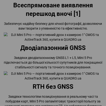
Всеспрямоване виявлення
перешкод вночі [1]
Забезпечує надійну безпеку для нічної фотографії, дозволяючи
вам творити з упевненістю та ефективністю.
Дводіапазонний GNSS
Завдяки дводіапазонному GNSS L1 + L5, Mini 5 Pro
підключається до більшої кількості супутників для покращеної
стабільності сигналу та точного позиціонування.
RTH без GNSS
Завдяки технологіям позиціонування в реальному часі та
побудови карт, Mini 5 Pro запам'ятовує траєкторії польоту за