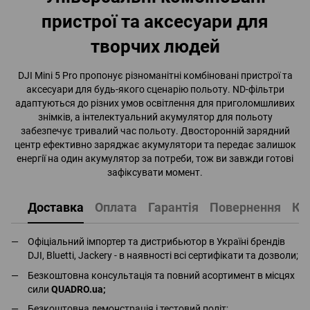
пристрої та аксесуари для
творчих людей
DJI Mini 5 Pro пропонує різноманітні комбіновані пристрої та
аксесуари для будь-якого сценарію польоту. ND-фільтри
адаптуються до різних умов освітлення для приголомшливих
знімків, а інтелектуальний акумулятор для польоту
забезпечує тривалий час польоту. Двосторонній зарядний
центр ефективно заряджає акумулятори та передає залишок
енергії на один акумулятор за потреби, тож ви завжди готові
зафіксувати момент.
Доставка
Оплата
Гарантія
Повернення
Ко
Офіціальний імпортер та дистрибьютор в Україні брендів
DJI, Bluetti, Jackery - в наявності всі сертифікати та дозволи;
Безкоштовна консультація та повний асортимент в місцях
сили
QUADRO.ua
;
Безкоштовна демонстрація і тестовий політ;