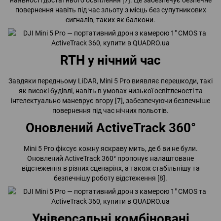
наявності достатнього освітлення [7]. Це забезпечує безпечне
повернення навіть під час зльоту з місць без супутникових
сигналів, таких як балкони.
RTH у нічний час
Завдяки передньому LiDAR, Mini 5 Pro виявляє перешкоди, такі
як високі будівлі, навіть в умовах низької освітленості та
інтелектуально маневрує вгору [7], забезпечуючи безпечніше
повернення під час нічних польотів.
Оновлений ActiveTrack 360°
Mini 5 Pro фіксує кожну яскраву мить, де б ви не були.
Оновлений ActiveTrack 360° пропонує налаштоване
відстеження в різних сценаріях, а також стабільнішу та
безпечнішу роботу відстеження [8].
Універсальні комбіновані