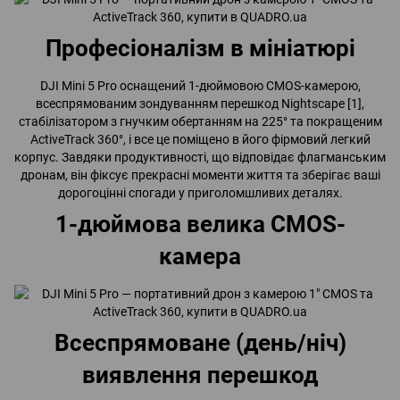
Професіоналізм в мініатюрі
DJI Mini 5 Pro оснащений 1-дюймовою CMOS-камерою,
всеспрямованим зондуванням перешкод Nightscape [1],
стабілізатором з гнучким обертанням на 225° та покращеним
ActiveTrack 360°, і все це поміщено в його фірмовий легкий
корпус. Завдяки продуктивності, що відповідає флагманським
дронам, він фіксує прекрасні моменти життя та зберігає ваші
дорогоцінні спогади у приголомшливих деталях.
1-дюймова велика CMOS-
камера
Всеспрямоване (день/ніч)
виявлення перешкод