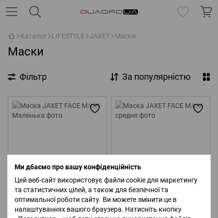
Каталог
LIFESTYLE
JAXET
Маски
Маски
Фільтр
За популярністю
Ми дбаємо про вашу конфіденційність
Цей веб-сайт використовує файли cookie для маркетингу
Новинка
Новинка
та статистичних цілей, а також для безпечної та
Маска JAXET FACE MASK
оптимальної роботи сайту. Ви можете змінити це в
Маска JAXET FACE MASK
Маленька
средня
налаштуваннях вашого браузера. Натисніть кнопку