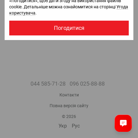
«Погодитися», щоб дати згоду на використання файлів
5 018 грн з ПДВ.
5 018 грн з ПДВ.
cookie. Детальніше можна ознайомитися на сторінці
Угода
Немає в наявності
Немає в наявності
користувача
.
Погодитися
044 585-71-28
096 025-88-88
Контакти
Повна версія сайту
© 2026
Укр
Рус