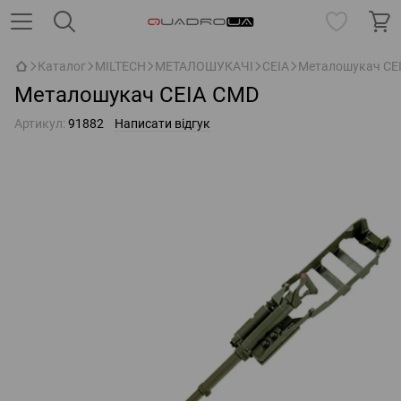
Каталог
MILTECH
МЕТАЛОШУКАЧІ
CEIA
Металошукач CE
Металошукач CEIA CMD
Артикул:
91882
Написати відгук