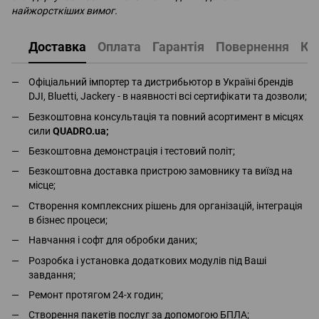
найжорсткіших вимог.
Доставка
Оплата
Гарантія
Повернення
Ко
Офіціальний імпортер та дистрибьютор в Україні брендів
DJI, Bluetti, Jackery - в наявності всі сертифікати та дозволи;
Безкоштовна консультація та повний асортимент в місцях
сили
QUADRO.ua
;
Безкоштовна демонстрація і тестовий політ;
Безкоштовна доставка пристрою замовнику та виїзд на
місце;
Створення комплексних рішень для організацій, інтеграція
в бізнес процеси;
Навчання і софт для обробки даних;
Розробка і установка додаткових модулів під Ваші
завдання;
Ремонт протягом 24-х годин;
Створення пакетів послуг за допомогою БПЛА;