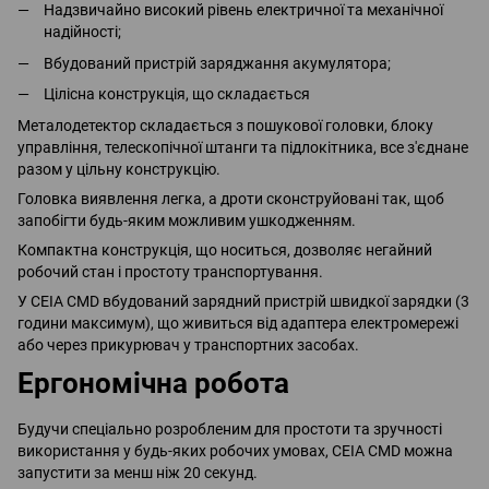
Надзвичайно високий рівень електричної та механічної
надійності;
Вбудований пристрій заряджання акумулятора;
Цілісна конструкція, що складається
Металодетектор складається з пошукової головки, блоку
управління, телескопічної штанги та підлокітника, все з'єднане
разом у цільну конструкцію.
Головка виявлення легка, а дроти сконструйовані так, щоб
запобігти будь-яким можливим ушкодженням.
Компактна конструкція, що носиться, дозволяє негайний
робочий стан і простоту транспортування.
У CEIA CMD вбудований зарядний пристрій швидкої зарядки (3
години максимум), що живиться від адаптера електромережі
або через прикурювач у транспортних засобах.
Ергономічна робота
Будучи спеціально розробленим для простоти та зручності
використання у будь-яких робочих умовах, CEIA CMD можна
запустити за менш ніж 20 секунд.