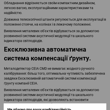
Обладнання відрізняється своїм компактним дизайном,
легкою вагою, експлуатаційними характеристиками та
надійністю.
Довжина телескопічної штанги регулюється для експлуатації в
положенні стоячи, на колінах і в лежачому положенні.
Виявлення металевих об'єктів відбувається за допомогою
розвиненої системи акустичної модуляції та шкального
індикатора світлодіодів.
Ексклюзивна автоматична
система компенсації ґрунту.
Металодетектор CEIA CMD не вимагає жодного ручного
калібрування: більш того, оптимальна чутливість забезпечена
завдяки Ексклюзивній автоматичній системі компенсації
ґрунту компанії CEIA.
Виявлення металевих об'єктів відбувається за допомогою
розвиненої системи акустичної модуляції та шкального
індикатора світлодіодів, які дозволяють встановити
розташування виявленого об'єкта з високим ступенем
Ми дбаємо про вашу конфіденційність
точності.