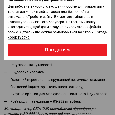
Цей веб-сайт використовує файли cookie для маркетингу
При необхідності, світлодіоди можна заховати, за допомогою
та статистичних цілей, а також для безпечної та
висувної кришки, з метою уникнення віддаленої видимості
оптимальної роботи сайту. Ви можете змінити це в
приладу (таємна операція).
налаштуваннях вашого браузера. Натисніть кнопку
Електронний блок стійкий до вологи та задовольняє умови
«Погодитися», щоб дати згоду на використання файлів
роботи навіть у найважчих кліматичних умовах.
cookie. Детальніше можна ознайомитися на сторінці
Угода
Усі функції контролю можуть
користувача
.
бути легко виконані оператором:
Погодитися
Регулювання гучності;
Регулювання чутливості;
Вбудована колонка
Головний перемикач та пружинний перемикач скидання;
Світловий індикатор інтенсивності сигналу;
Висувна кришка для маскування шкального індикатора;
Роз'єм для навушників – RS-232 інтерфейс;
Металодетектор CEIA CMD розроблений відповідно до
стандарту ISO 9001 і виготовлений для задоволення