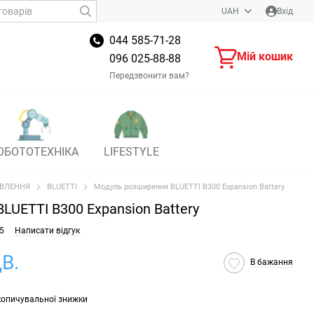
UAH
Вхід
044 585-71-28
Мій кошик
096 025-88-88
Передзвонити вам?
ОБОТОТЕХНІКА
LIFESTYLE
ВЛЕННЯ
BLUETTI
Модуль розширення BLUETTI B300 Expansion Battery
UETTI B300 Expansion Battery
5
Написати відгук
В.
В бажання
копичувальної знижки