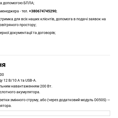
 за допомогою БПЛА;
менеджера - тел.
+380674745290
;
римка для всіх наших клієнтів, допомога в подачі заявок на
овітряного простору;
ерної документації та договорів;
ня
300
 12 В/10 А та USB-A.
альним навантаженням 200 Вт.
ислотного акумулятора.
етки змінного струму, або (через додатковий модуль D050S) —
лятора.