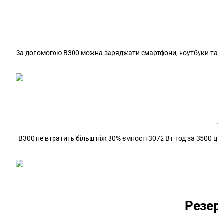
За допомогою B300 можна заряджати смартфони, ноутбуки та і
B300 не втратить більш ніж 80% ємності 3072 Вт·год за 3500
Резер