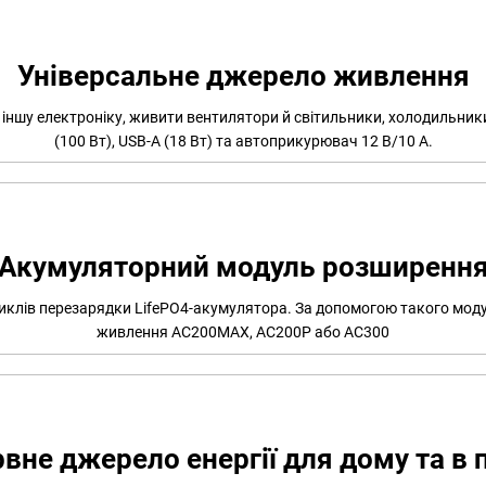
Універсальне джерело живлення
ншу електроніку, живити вентилятори й світильники, холодильники
(100 Вт), USB-A (18 Вт) та автоприкурювач 12 В/10 А.
Акумуляторний модуль розширенн
 циклів перезарядки LifePO4-акумулятора. За допомогою такого мод
живлення AC200MAX, AC200P або AC300
вне джерело енергії для дому та в 