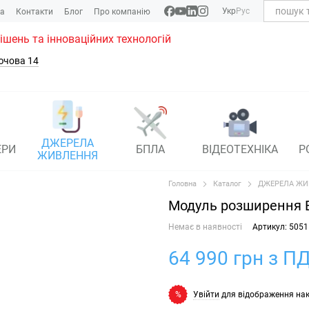
Укр
Рус
ка
Контакти
Блог
Про компанію
рішень та інноваційних технологій
ючова 14
ДЖЕРЕЛА
ЕРИ
БПЛА
ВІДЕОТЕХНІКА
Р
ЖИВЛЕННЯ
Головна
Каталог
ДЖЕРЕЛА ЖИ
Модуль розширення BL
Немає в наявності
Артикул: 5051
64 990 грн з ПД
Увійти
для відображення на
%