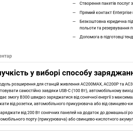
Створення пакетів послуг
Прямий контакт Enterprise 
Безкоштовна юридична підт
польоти та резервування п
Допомога в підготовці тенд
ентар
нучкість у виборі способу заряджан
дуль розширення для станцій живлення AC200MAX, AC200P та AC
овувати самостійно завдяки USB-C (100 Вт), автомобільному виходу
ає змогу B300 швидко заряджатися від сонячної енергії з максим
ати від розетки, автомобільного прикурювача або від свинцево-к
яджати від 200 Вт сонячних панелей на додаток до домашньої роз
томобільного порту (прикурювача) або свинцево-кислотного акуму