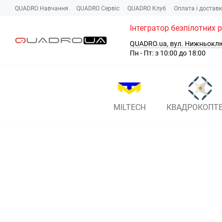
Перейти до основного контенту
QUADRO Навчання
QUADRO Сервіc
QUADRO Клуб
Оплата і достав
Інтегратор безпілотних 
QUADRO.ua, вул. Нижньокл
Пн - Пт: з 10:00 до 18:00
MILTECH
КВАДРОКОПТ