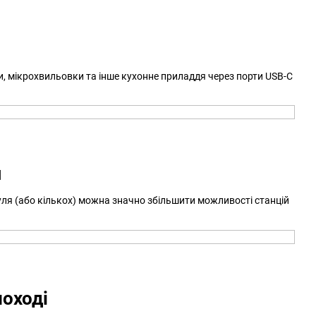
, мікрохвильовки та інше кухонне приладдя через порти USB-C
я
уля (або кількох) можна значно збільшити можливості станцій
поході