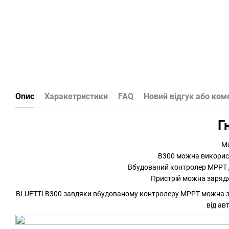
Опис
Харакетристики
FAQ
Новий відгук або ком
Г
Мо
B300 можна використ
Вбудований контролер MPPT д
Пристрій можна зарядж
BLUETTI B300 завдяки вбудованому контролеру MPPT можна зар
від ав