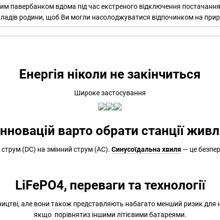
павербанком вдома під час екстреного відключення постачання ел
ладів родини, щоб Ви могли насолоджуватися відпочинком на прир
Енергія ніколи не закінчиться
Широке застосування
інновацій варто обрати станції жив
струм (DC) на змінний струм (AC).
Синусоїдальна хвиля
— це безпер
LiFePO4, переваги та технології
ництві, але вони також представляють набагато менший ризик для
якщо порівнятиз іншими літієвими батареями.