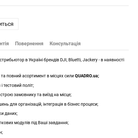
иться
нтія
Повернення
Консультація
трибьютор в Україні брендів DJI, Bluetti, Jackery - в наявності
та повний асортимент в місцях сили
QUADRO.ua
;
 тестовий політ;
трою замовнику та виїзд на місце;
нь для організацій, інтеграція в бізнес процеси;
ки даних;
ткових модулів під Ваші завдання;
н;