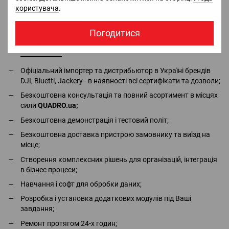
користувача
.
= 22 Рейтинг ослаблення (SNR): 32 дБ Термін служби батареї:
100 год Тип батареї: AA
Погодитися
Доставка
Оплата
Гарантія
Повернення
Ко
Офіціальний імпортер та дистрибьютор в Україні брендів
DJI, Bluetti, Jackery - в наявності всі сертифікати та дозволи;
Безкоштовна консультація та повний асортимент в місцях
сили
QUADRO.ua
;
Безкоштовна демонстрація і тестовий політ;
Безкоштовна доставка пристрою замовнику та виїзд на
місце;
Створення комплексних рішень для організацій, інтеграція
в бізнес процеси;
Навчання і софт для обробки даних;
Розробка і установка додаткових модулів під Ваші
завдання;
Ремонт протягом 24-х годин;