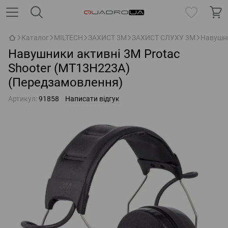
Каталог
MILTECH
ЗАХИСТ 3M
ЗАХИСТ СЛУХУ 3M
Навушни
Навушники активні 3M Protac
Shooter (MT13H223A)
(Передзамовлення)
Артикул:
91858
Написати відгук