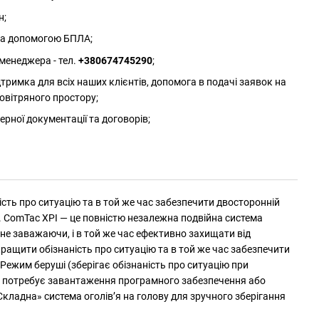
н;
 за допомогою БПЛА;
менеджера - тел.
+380674745290
;
римка для всіх наших клієнтів, допомога в подачі заявок на
овітряного простору;
ерної документації та договорів;
ть про ситуацію та в той же час забезпечити двосторонній
. ComTac XPI — це повністю незалежна подвійна система
не заважаючи, і в той же час ефективно захищати від
ращити обізнаність про ситуацію та в той же час забезпечити
Режим беруші (зберігає обізнаність про ситуацію при
Не потребує завантаження програмного забезпечення або
кладна» система оголів’я на голову для зручного зберігання