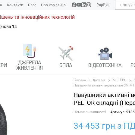
Укр
Рус
ка
Контакти
Блог
Про компанію
рішень та інноваційних технологій
ючова 14
ДЖЕРЕЛА
ЕРИ
БПЛА
ВІДЕОТЕХНІКА
Р
ЖИВЛЕННЯ
Головна
Каталог
MILTECH
Навушники активні вертикальні 3M M
Навушники активні в
PELTOR складні (Пер
Немає в наявності
Артикул: 9186
34 453 грн з ПД