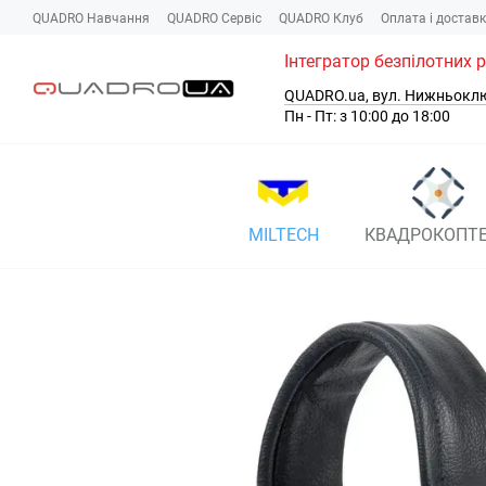
Перейти до основного контенту
QUADRO Навчання
QUADRO Сервіc
QUADRO Клуб
Оплата і достав
Інтегратор безпілотних 
QUADRO.ua, вул. Нижньокл
Пн - Пт: з 10:00 до 18:00
MILTECH
КВАДРОКОПТ