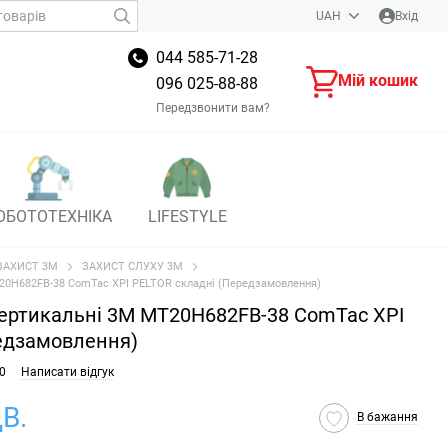
UAH
Вхід
044 585-71-28
Мій кошик
096 025-88-88
Передзвонити вам?
ОБОТОТЕХНІКА
LIFESTYLE
ЗАХИСТ 3M
ЗАХИСТ СЛУХУ 3M
T20H682FB-38 ComTac XPI PELTOR складні (Передзамовлення)
ертикальні 3M MT20H682FB-38 ComTac XPI
едзамовлення)
0
Написати відгук
В.
В бажання