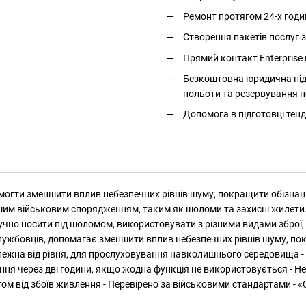
Ремонт протягом 24-х годи
Створення пакетів послуг
Прямий контакт Enterprise 
Безкоштовна юридична підт
польоти та резервування п
Допомога в підготовці тенд
огти зменшити вплив небезпечних рівнів шуму, покращити обізнаніс
ншим військовим спорядженням, таким як шоломи та захисні жилети
чно носити під шоломом, використовувати з різними видами зброї, 
службовців, допомагає зменшити вплив небезпечних рівнів шуму, пок
лежна від рівня, для прослуховування навколишнього середовища - 
ння через дві години, якщо жодна функція не використовується - 
м від збоїв живлення - Перевірено за військовими стандартами - «С