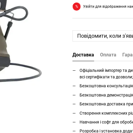
Увійти
для відображення на
%
Повідомити, коли з'яв
Доставка
Оплата
Гара
Офіціальний імпортер та дис
всі сертифікати та дозволи;
Безкоштовна консультація 
Безкоштовна демонстрація і
Безкоштовна доставка прис
Створення комплексних ріше
Навчання і софт для оброб
Розробка і установка дода