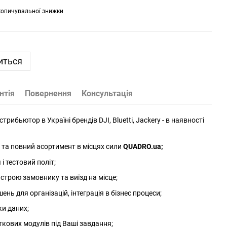
копичувальної знижки
иться
нтія
Повернення
Консультація
трибьютор в Україні брендів DJI, Bluetti, Jackery - в наявності
та повний асортимент в місцях сили
QUADRO.ua
;
 тестовий політ;
трою замовнику та виїзд на місце;
нь для організацій, інтеграція в бізнес процеси;
ки даних;
ткових модулів під Ваші завдання;