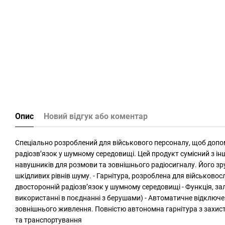
Опис
Новий відгук або коментар
Спеціально розроблений для військового персоналу, щоб допом
радіозв’язок у шумному середовищі. Цей продукт сумісний з і
навушників для розмови та зовнішнього радіосигналу. Його зру
шкідливих рівнів шуму. - Гарнітура, розроблена для військово
двосторонній радіозв’язок у шумному середовищі - Функція, за
використанні в поєднанні з берушами) - Автоматичне відключе
зовнішнього живлення. Повністю автономна гарнітура з захисто
та транспортування