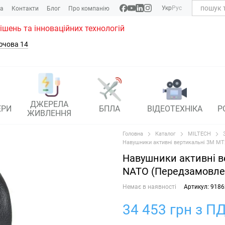
Укр
Рус
ка
Контакти
Блог
Про компанію
рішень та інноваційних технологій
ючова 14
ДЖЕРЕЛА
ЕРИ
БПЛА
ВІДЕОТЕХНІКА
Р
ЖИВЛЕННЯ
Головна
Каталог
MILTECH
Навушники активні вертикальні 3M M
Навушники активні в
NATO (Передзамовле
Немає в наявності
Артикул: 9186
34 453 грн з ПД