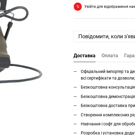
Увійти
для відображення на
%
Повідомити, коли з'яв
Доставка
Оплата
Гара
Офіціальний імпортер та дис
всі сертифікати та дозволи;
Безкоштовна консультація 
Безкоштовна демонстрація і
Безкоштовна доставка прис
Створення комплексних ріше
Навчання і софт для оброб
Розробка і установка дода