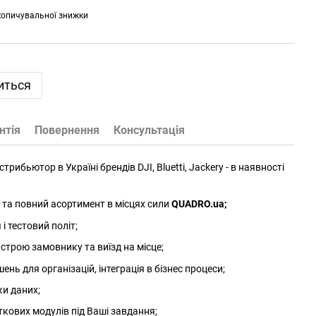
копичувальної знижки
иться
нтія
Повернення
Консультація
трибьютор в Україні брендів DJI, Bluetti, Jackery - в наявності
та повний асортимент в місцях сили
QUADRO.ua
;
 тестовий політ;
трою замовнику та виїзд на місце;
нь для організацій, інтеграція в бізнес процеси;
ки даних;
ткових модулів під Ваші завдання;