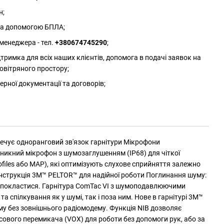
н;
 за допомогою БПЛА;
менеджера - тел.
+380674745290
;
римка для всіх наших клієнтів, допомога в подачі заявок на
овітряного простору;
ерної документації та договорів;
зпечує одноранговий зв'язок гарнітури Мікрофони
оникний мікрофон з шумозаглушенням (IP68) для чіткої
iles або MAP), які оптимізують слухове сприйняття залежно
онструкція 3M™ PELTOR™ для надійної роботи Поглинання шуму:
жна покластися. Гарнітура ComTac VI з шумоподавлюючими
пілкування як у шумі, так і поза ним. Нове в гарнітурі 3M™
уму без зовнішнього радіомодему. Функція NIB дозволяє
осового перемикача (VOX) для роботи без допомоги рук, або за