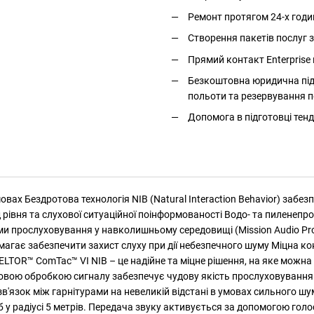
Ремонт протягом 24-х годи
Створення пакетів послуг
Прямий контакт Enterprise 
Безкоштовна юридична підт
польоти та резервування п
Допомога в підготовці тенд
овах Бездротова технологія NIB (Natural Interaction Behavior) забе
рівня та слухової ситуаційної поінформованості Водо- та пиленепр
и прослуховування у навколишньому середовищі (Mission Audio Prof
магає забезпечити захист слуху при дії небезпечного шуму Міцна к
 PELTOR™ ComTac™ VI NIB – це надійне та міцне рішення, на яке мо
ю обробкою сигналу забезпечує чудову якість прослуховування та с
зв'язок між гарнітурами на невеликій відстані в умовах сильного ш
 у радіусі 5 метрів. Передача звуку активується за допомогою гол