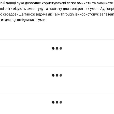
вій чашці вуха дозволяє користувачеві легко вмикати та вимикати 
оптимізують амплітуду та частоту для конкретних умов. Аудіопрофі
 середовища також відома як Talk-Through, використовує запатен
титися від шкідливих шумів.