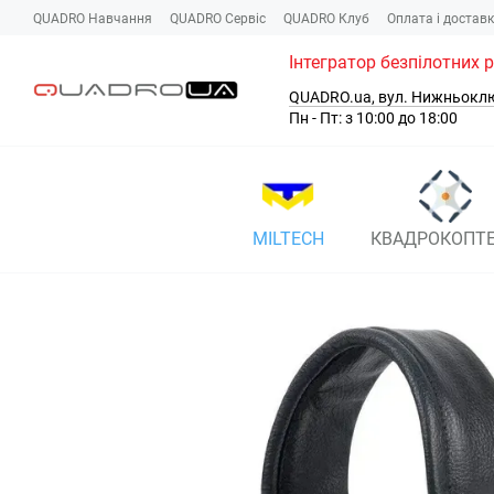
Перейти до основного контенту
QUADRO Навчання
QUADRO Сервіc
QUADRO Клуб
Оплата і достав
Інтегратор безпілотних 
QUADRO.ua, вул. Нижньокл
Пн - Пт: з 10:00 до 18:00
MILTECH
КВАДРОКОПТ