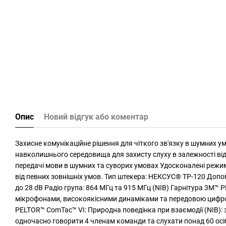
Опис
Новий відгук або коментар
Захисне комунікаційне рішення для чіткого зв'язку в шумних ум
навколишнього середовища для захисту слуху в залежності від 
передачі мови в шумних та суворих умовах Удосконалені режим
від певних зовнішніх умов. Тип штекера: НЕКСУС® ТР-120 Допо
до 28 dB Радіо група: 864 МГц та 915 МГц (NIB) Гарнітура 3M™
мікрофонами, високоякісними динаміками та передовою цифрово
PELTOR™ ComTac™ VI: Природна поведінка при взаємодії (NIB): 
одночасно говорити 4 членам команди та слухати понад 60 осіб