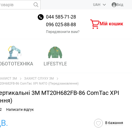
UAH
Вхід
044 585-71-28
Мій кошик
096 025-88-88
Передзвонити вам?
ОБОТОТЕХНІКА
LIFESTYLE
ЗАХИСТ 3M
ЗАХИСТ СЛУХУ 3M
T20H682FB-86 ComTac XPI NATO (Передзамовлення)
ертикальні 3M MT20H682FB-86 ComTac XPI
ння)
2
Написати відгук
В.
В бажання