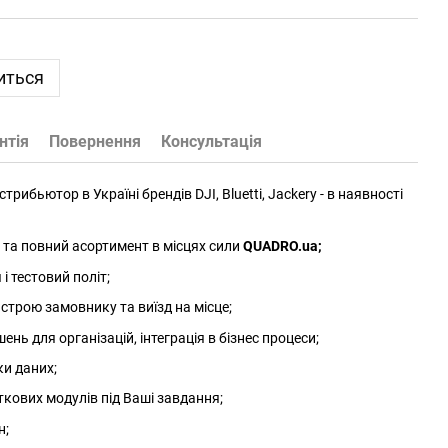
иться
нтія
Повернення
Консультація
трибьютор в Україні брендів DJI, Bluetti, Jackery - в наявності
та повний асортимент в місцях сили
QUADRO.ua
;
 тестовий політ;
трою замовнику та виїзд на місце;
нь для організацій, інтеграція в бізнес процеси;
ки даних;
ткових модулів під Ваші завдання;
н;