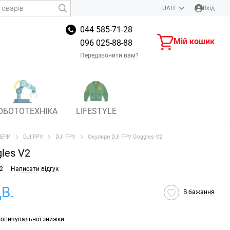
UAH
Вхід
044 585-71-28
Мій кошик
096 025-88-88
Передзвонити вам?
ОБОТОТЕХНІКА
LIFESTYLE
ЕРИ
DJI FPV
DJI FPV
Окуляри DJI FPV Goggles V2
les V2
2
Написати відгук
В.
В бажання
копичувальної знижки