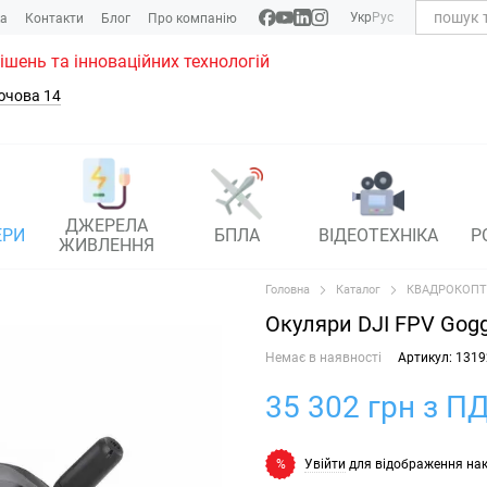
Укр
Рус
ка
Контакти
Блог
Про компанію
рішень та інноваційних технологій
ючова 14
ДЖЕРЕЛА
ЕРИ
БПЛА
ВІДЕОТЕХНІКА
Р
ЖИВЛЕННЯ
Головна
Каталог
КВАДРОКОПТ
Окуляри DJI FPV Gogg
Немає в наявності
Артикул: 1319
35 302 грн з ПД
Увійти
для відображення на
%