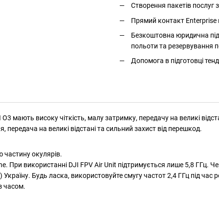
Створення пакетів послуг
Прямий контакт Enterprise 
Безкоштовна юридична підт
польоти та резервування п
Допомога в підготовці тенд
O3 мають високу чіткість, малу затримку, передачу на великі відста
, передача на великі відстані та сильний захист від перешкод.
 частину окулярів.
. При використанні DJI FPV Air Unit підтримується лише 5,8 ГГц. Чер
країну. Будь ласка, використовуйте смугу частот 2,4 ГГц під час ро
з часом.