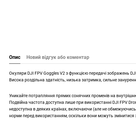
Опис
Новий відгук або коментар
Окуляри DJI FPV Goggles V2 з функцією передачі зображень DJI 
Висока роздільна здатність, низька затримка, сильне занурення
Уникайте потрапляння прямих сонячних променів на внутрішню
Подвійна частота доступна лише при використанні DJI FPV Drone
недоступна в деяких країнах, включаючи (але не обмежуючись) У
норми перед використанням, оскільки вони можуть змінитися 