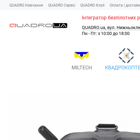
Перейти до основного контенту
QUADRO Навчання
QUADRO Сервіc
QUADRO Клуб
Оплата і достав
Інтегратор безпілотних 
QUADRO.ua, вул. Нижньокл
Пн - Пт: з 10:00 до 18:00
MILTECH
КВАДРОКОПТ