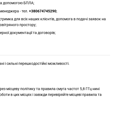
 за допомогою БПЛА;
менеджера - тел.
+380674745290
;
римка для всіх наших клієнтів, допомога в подачі заявок на
овітряного простору;
ерної документації та договорів;
ні і сильні перешкодостійкі можливості.
ез місцеву політику та правила смуга частот 5,8 ГГц нині
боти в цих місцях і завжди перевіряйте місцеві правила та