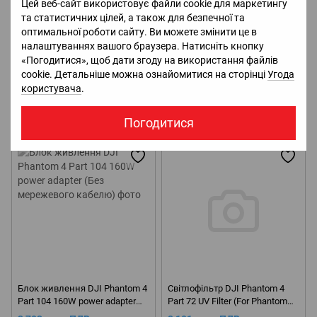
Цей веб-сайт використовує файли cookie для маркетингу
та статистичних цілей, а також для безпечної та
оптимальної роботи сайту. Ви можете змінити це в
налаштуваннях вашого браузера. Натисніть кнопку
«Погодитися», щоб дати згоду на використання файлів
cookie. Детальніше можна ознайомитися на сторінці
Угода
Світлофільтр DJI Phantom 4
Світлофільтр DJI Phantom 4
користувача
.
Part 74 ND8 Filter (Pro / Pro
Part 75 ND16 Filter (Pro / Pro
Plus)
Plus)
1 561 грн з ПДВ.
1 561 грн з ПДВ.
Погодитися
Немає в наявності
Немає в наявності
Блок живлення DJI Phantom 4
Світлофільтр DJI Phantom 4
Part 104 160W power adapter
Part 72 UV Filter (For Phantom
(Без мережевого кабелю)
4P / Phantom 4P Plus only)