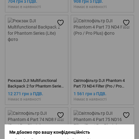
704 грн з ПДВ.
908 грн з ПДВ.
Немає в наявності
Немає в наявності
Рюкзак DJI Multifunctional
Світлофільтр DJI Phantom 4
Backpack 2 for Phantom Series
Part 73 ND4 Filter (Pro / Pro
(Lite)
Plus)
12 271 грн з ПДВ.
1 561 грн з ПДВ.
Немає в наявності
Немає в наявності
Ми дбаємо про вашу конфіденційність