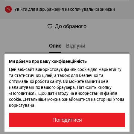
Увійти
для відображення накопичувальної знижки
%
До обраного
Опис
Відгуки
Країна виробник: Україна Матеріал: оригінальна Cordura 500D
Ми дбаємо про вашу конфіденційність
Сумка затягується та затискається на пластиковий фіксатор
Цей веб-сайт використовує файли cookie для маркетингу
(фастекс). Добре складається. Кріплення до систем Molle за
та статистичних цілей, а також для безпечної та
допомогою стрічок PALS. Матеріал виконано сіткою.
оптимальної роботи сайту. Ви можете змінити це в
налаштуваннях вашого браузера. Натисніть кнопку
Доставка
Оплата
Гарантія
Повернення
Ко
«Погодитися», щоб дати згоду на використання файлів
cookie. Детальніше можна ознайомитися на сторінці
Угода
користувача
.
Офіціальний імпортер та дистрибьютор в Україні брендів
DJI, Bluetti, Jackery - в наявності всі сертифікати та дозволи;
Погодитися
Безкоштовна консультація та повний асортимент в місцях
сили
QUADRO.ua
;