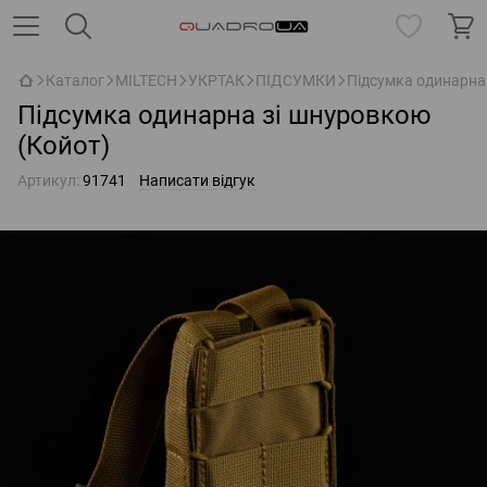
Каталог
MILTECH
УКРТАК
ПІДСУМКИ
Підсумка одинарна
Підсумка одинарна зі шнуровкою
(Койот)
Артикул:
91741
Написати відгук