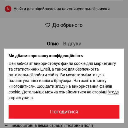
Увійти
для відображення накопичувальної знижки
%
До обраного
Опис
Відгуки
Ми дбаємо про вашу конфіденційність
Характеристики: Матеріал: Cordura 500D антиковзаюча
вставка еластичний шнур-резинка для фіксації магазинів
Цей веб-сайт використовує файли cookie для маркетингу
сумісний з магазинами АКМ/АК-74/М16/M4A1/РПК
та статистичних цілей, а також для безпечної та
оптимальної роботи сайту. Ви можете змінити це в
налаштуваннях вашого браузера. Натисніть кнопку
Доставка
Оплата
Гарантія
Повернення
Ко
«Погодитися», щоб дати згоду на використання файлів
cookie. Детальніше можна ознайомитися на сторінці
Угода
користувача
Офіціальний імпортер та дистрибьютор в Україні брендів
.
DJI, Bluetti, Jackery - в наявності всі сертифікати та дозволи;
Погодитися
Безкоштовна консультація та повний асортимент в місцях
сили
QUADRO.ua
;
Безкоштовна демонстрація і тестовий політ;