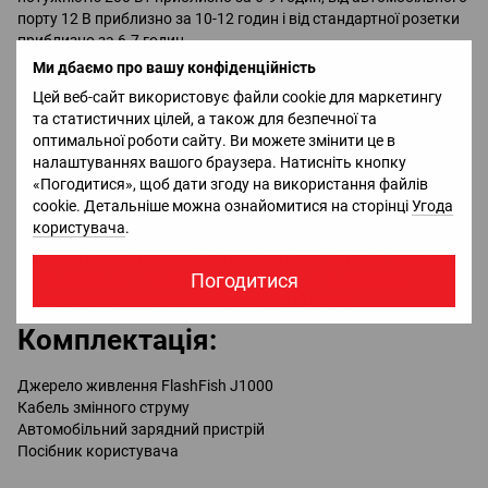
порту 12 В приблизно за 10-12 годин і від стандартної розетки
приблизно за 6-7 годин.
Ми дбаємо про вашу конфіденційність
Чіткий РК-дисплей та
Цей веб-сайт використовує файли cookie для маркетингу
світлодіодний ліхтар
та статистичних цілей, а також для безпечної та
оптимальної роботи сайту. Ви можете змінити це в
налаштуваннях вашого браузера. Натисніть кнопку
РК-дисплей покаже заряд акумулятора, вхідну та вихідну
«Погодитися», щоб дати згоду на використання файлів
потужність змінного чи постійного струму або актуальні
cookie. Детальніше можна ознайомитися на сторінці
Угода
характеристики USB-портів.
користувача
.
Світлодіодний ліхтар на 8 Вт із режимом SOS (3 Вт) стане в
пригоді в повній темряві. Він підходить для читання, освітлення
Погодитися
оселі чи табору. Пристрій стане у пригоді, коли треба
впоратися з надзвичайними ситуаціями вночі.
Комплектація:
Джерело живлення FlashFish J1000
Кабель змінного струму
Автомобільний зарядний пристрій
Посібник користувача