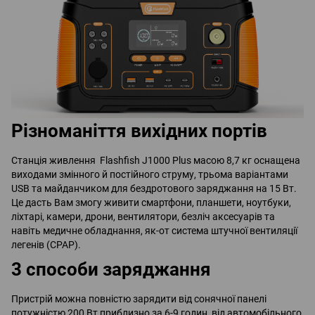
Різноманіття вихідних портів
Станція живлення Flashfish J1000 Plus масою 8,7 кг оснащена
виходами змінного й постійного струму, трьома варіантами
USB та майданчиком для бездротового заряджання на 15 Вт.
Це дасть Вам змогу живити смартфони, планшети, ноутбуки,
ліхтарі, камери, дрони, вентилятори, безліч аксесуарів та
навіть медичне обладнання, як-от система штучної вентиляції
легенів (CPAP).
3 способи заряджання
Пристрій можна повністю зарядити від сонячної панелі
потужністю 200 Вт приблизно за 6-9 годин, від автомобільного