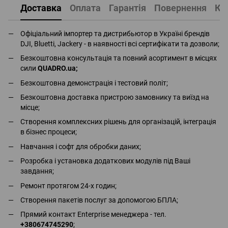
Доставка
Оплата
Гарантія
Повернення
Ко
Офіціальний імпортер та дистрибьютор в Україні брендів
DJI, Bluetti, Jackery - в наявності всі сертифікати та дозволи;
Безкоштовна консультація та повний асортимент в місцях
сили
QUADRO.ua
;
Безкоштовна демонстрація і тестовий політ;
Безкоштовна доставка пристрою замовнику та виїзд на
місце;
Створення комплексних рішень для організацій, інтеграція
в бізнес процеси;
Навчання і софт для обробки даних;
Розробка і установка додаткових модулів під Ваші
завдання;
Ремонт протягом 24-х годин;
Створення пакетів послуг за допомогою БПЛА;
Прямий контакт Enterprise менеджера - тел.
+380674745290
;