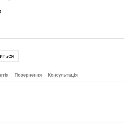
)
виться
нтія
Повернення
Консультація