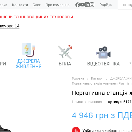
Укр
Рус
тавка
Контакти
Блог
Про компанію
рішень та інноваційних технологій
лючова 14
ДЖЕРЕЛА
РИ
БПЛА
ВІДЕОТЕХНІКА
Р
ЖИВЛЕННЯ
Головна
Каталог
ДЖЕРЕЛА ЖИ
Портативна станція живлення Flashfish
Портативна станція 
Немає в наявності
Артикул: 5171
4 946 грн з ПД
Увійти
для відображення на
%