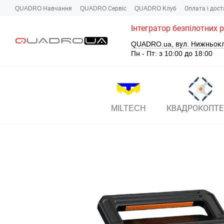
Перейти до основного контенту
QUADRO Навчання
QUADRO Сервіc
QUADRO Клуб
Оплата і дос
Інтегратор безпілотних 
QUADRO.ua, вул. Нижньок
Пн - Пт: з 10:00 до 18:00
MILTECH
КВАДРОКОПТЕ