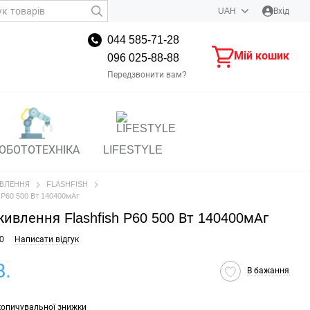
UAH
Вхід
044 585-71-28
Мій кошик
096 025-88-88
Передзвонити вам?
ОБОТОТЕХНІКА
LIFESTYLE
ВЛЕННЯ
FLASHFISH
 P60 500 Вт 140400мАг
живлення Flashfish P60 500 Вт 140400мАг
0
Написати відгук
В.
В бажання
копичувальної знижки