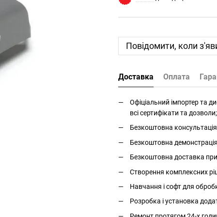
Повідомити, коли з'яв
Доставка
Оплата
Гара
Офіціальний імпортер та дис
всі сертифікати та дозволи;
Безкоштовна консультація 
Безкоштовна демонстрація і
Безкоштовна доставка прис
Створення комплексних ріше
Навчання і софт для оброб
Розробка і установка дода
Ремонт протягом 24-х годи