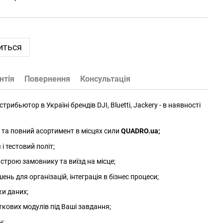
иться
нтія
Повернення
Консультація
трибьютор в Україні брендів DJI, Bluetti, Jackery - в наявності
та повний асортимент в місцях сили
QUADRO.ua
;
 тестовий політ;
трою замовнику та виїзд на місце;
нь для організацій, інтеграція в бізнес процеси;
ки даних;
ткових модулів під Ваші завдання;
н;