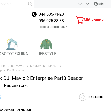
UAH
Вхід
044 585-71-28
Мій кошик
096 025-88-88
Передзвонити вам?
ОБОТОТЕХНІКА
LIFESTYLE
ЕРИ
DJI MAVIC
MAVIC 2 ENTERPRISE
prise Part3 Beacon
DJI Mavic 2 Enterprise Part3 Beacon
B
Написати відгук
.
В бажання
копичувальної знижки