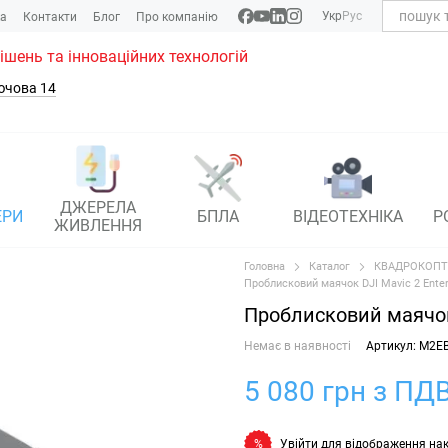
Укр
Рус
ка
Контакти
Блог
Про компанію
рішень та інноваційних технологій
ючова 14
ДЖЕРЕЛА
ЕРИ
БПЛА
ВІДЕОТЕХНІКА
Р
ЖИВЛЕННЯ
Головна
Каталог
КВАДРОКОПТ
Проблисковий маячок DJI Mavic 2 Enter
Проблисковий маячок 
Немає в наявності
Артикул: M2E
5 080 грн з ПДВ
Увійти
для відображення на
%