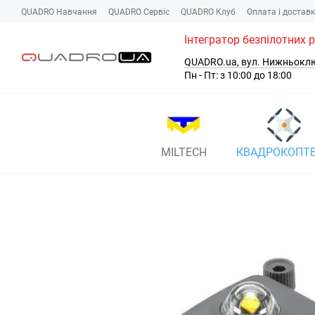
Перейти до основного контенту
QUADRO Навчання
QUADRO Сервіc
QUADRO Клуб
Оплата і достав
Інтегратор безпілотних 
QUADRO.ua, вул. Нижньокл
Пн - Пт: з 10:00 до 18:00
MILTECH
КВАДРОКОПТ