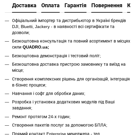
Доставка
Оплата
Гарантія
Повернення
Ко
Офіціальний імпортер та дистрибьютор в Україні брендів
DJI, Bluetti, Jackery - в наявності всі сертифікати та
дозволи;
Безкоштовна консультація та повний асортимент в місцях
сили
QUADRO.ua
;
Безкоштовна демонстрація і тестовий політ;
Безкоштовна доставка пристрою замовнику та виїзд на
місце;
Створення комплексних рішень для організацій, інтеграція
в бізнес процеси;
Навчання і софт для обробки даних;
Розробка і установка додаткових модулів під Ваші
завдання;
Ремонт протягом 24-х годин;
Створення пакетів послуг за допомогою БПЛА;
Прямий контакт Enterprise менеджера - тел.