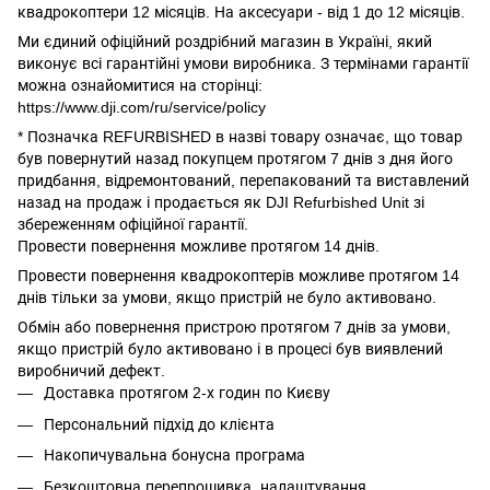
квадрокоптери 12 місяців. На аксесуари - від 1 до 12 місяців.
Ми єдиний офіційний роздрібний магазин в Україні, який
виконує всі гарантійні умови виробника. З термінами гарантії
можна ознайомитися на сторінці:
https://www.dji.com/ru/service/policy
* Позначка REFURBISHED в назві товару означає, що товар
був повернутий назад покупцем протягом 7 днів з дня його
придбання, відремонтований, перепакований та виставлений
назад на продаж і продається як DJI Refurbished Unit зі
збереженням офіційної гарантії.
Провести повернення можливе протягом 14 днів.
Провести повернення квадрокоптерів можливе протягом 14
днів тільки за умови, якщо пристрій не було активовано.
Обмін або повернення пристрою протягом 7 днів за умови,
якщо пристрій було активовано і в процесі був виявлений
виробничий дефект.
Доставка протягом 2-х годин по Києву
Персональний підхід до клієнта
Накопичувальна бонусна програма
Безкоштовна перепрошивка, налаштування,